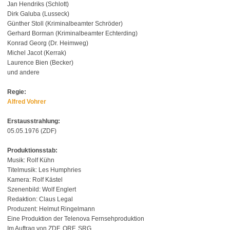
Jan Hendriks (Schlott)
Dirk Galuba (Lusseck)
Günther Stoll (Kriminalbeamter Schröder)
Gerhard Borman (Kriminalbeamter Echterding)
Konrad Georg (Dr. Heimweg)
Michel Jacot (Kerrak)
Laurence Bien (Becker)
und andere
Regie:
Alfred Vohrer
Erstausstrahlung:
05.05.1976 (ZDF)
Produktionsstab:
Musik: Rolf Kühn
Titelmusik: Les Humphries
Kamera: Rolf Kästel
Szenenbild: Wolf Englert
Redaktion: Claus Legal
Produzent: Helmut Ringelmann
Eine Produktion der Telenova Fernsehproduktion
Im Auftrag von ZDF, ORF, SRG.