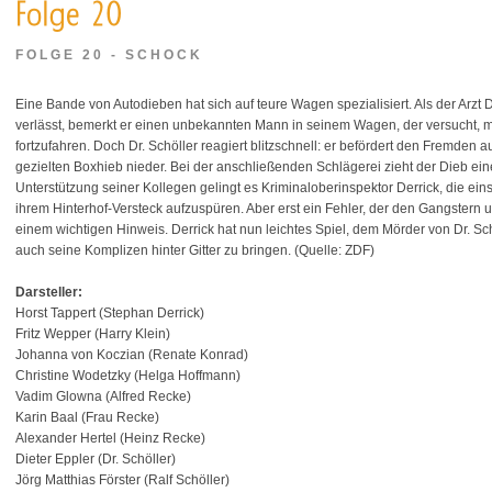
FOLGE 20 - SCHOCK
Eine Bande von Autodieben hat sich auf teure Wagen spezialisiert. Als der Arzt 
verlässt, bemerkt er einen unbekannten Mann in seinem Wagen, der versucht, 
fortzufahren. Doch Dr. Schöller reagiert blitzschnell: er befördert den Fremden 
gezielten Boxhieb nieder. Bei der anschließenden Schlägerei zieht der Dieb ein
Unterstützung seiner Kollegen gelingt es Kriminaloberinspektor Derrick, die ein
ihrem Hinterhof-Versteck aufzuspüren. Aber erst ein Fehler, der den Gangstern un
einem wichtigen Hinweis. Derrick hat nun leichtes Spiel, dem Mörder von Dr. Sc
auch seine Komplizen hinter Gitter zu bringen. (Quelle: ZDF)
Darsteller:
Horst Tappert (Stephan Derrick)
Fritz Wepper (Harry Klein)
Johanna von Koczian (Renate Konrad)
Christine Wodetzky (Helga Hoffmann)
Vadim Glowna (Alfred Recke)
Karin Baal (Frau Recke)
Alexander Hertel (Heinz Recke)
Dieter Eppler (Dr. Schöller)
Jörg Matthias Förster (Ralf Schöller)