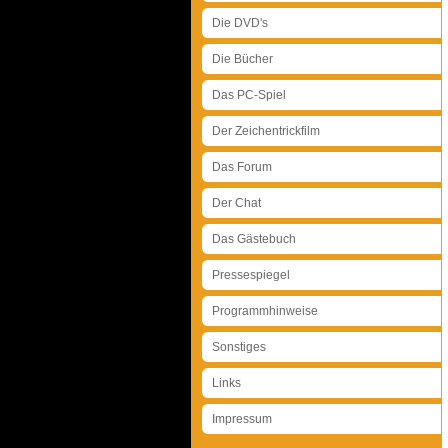
Die DVD's
Die Bücher
Das PC-Spiel
Der Zeichentrickfilm
Das Forum
Der Chat
Das Gästebuch
Pressespiegel
Programmhinweise
Sonstiges
Links
Impressum