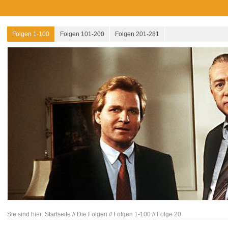
Folgen 1-100
Folgen 101-200
Folgen 201-281
Sie sind hier:
Startseite
//
Die Folgen
//
Folgen 1-100
//
Folge 20