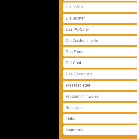
Die DVD's
Die Bücher
Das PC-Spiel
Der Zeichentrickfilm
Das Forum
Der Chat
Das Gästebuch
Pressespiegel
Programmhinweise
Sonstiges
Links
Impressum