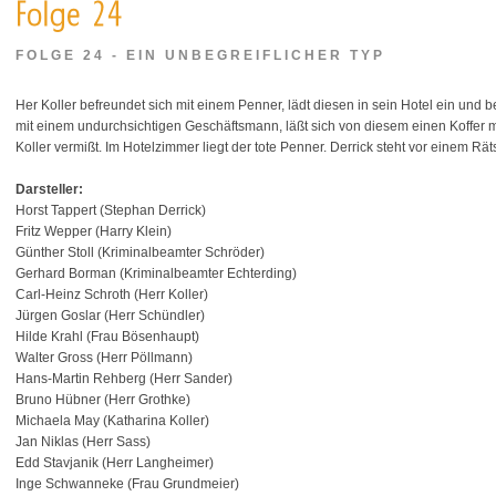
FOLGE 24 - EIN UNBEGREIFLICHER TYP
Her Koller befreundet sich mit einem Penner, lädt diesen in sein Hotel ein und bewi
mit einem undurchsichtigen Geschäftsmann, läßt sich von diesem einen Koffer mit
Koller vermißt. Im Hotelzimmer liegt der tote Penner. Derrick steht vor einem Räts
Darsteller:
Horst Tappert (Stephan Derrick)
Fritz Wepper (Harry Klein)
Günther Stoll (Kriminalbeamter Schröder)
Gerhard Borman (Kriminalbeamter Echterding)
Carl-Heinz Schroth (Herr Koller)
Jürgen Goslar (Herr Schündler)
Hilde Krahl (Frau Bösenhaupt)
Walter Gross (Herr Pöllmann)
Hans-Martin Rehberg (Herr Sander)
Bruno Hübner (Herr Grothke)
Michaela May (Katharina Koller)
Jan Niklas (Herr Sass)
Edd Stavjanik (Herr Langheimer)
Inge Schwanneke (Frau Grundmeier)