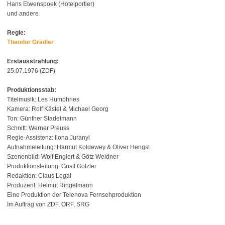
Hans Etwenspoek (Hotelportier)
und andere
Regie:
Theodor Grädler
Erstausstrahlung:
25.07.1976 (ZDF)
Produktionsstab:
Titelmusik: Les Humphries
Kamera: Rolf Kästel & Michael Georg
Ton: Günther Stadelmann
Schnitt: Werner Preuss
Regie-Assistenz: Ilona Juranyi
Aufnahmeleitung: Harmut Koldewey & Oliver Hengst
Szenenbild: Wolf Englert & Götz Weidner
Produktionsleitung: Gustl Gotzler
Redaktion: Claus Legal
Produzent: Helmut Ringelmann
Eine Produktion der Telenova Fernsehproduktion
Im Auftrag von ZDF, ORF, SRG