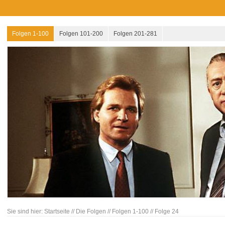
Folgen 1-100
Folgen 101-200
Folgen 201-281
Sie sind hier:
Startseite
//
Die Folgen
//
Folgen 1-100
//
Folge 24