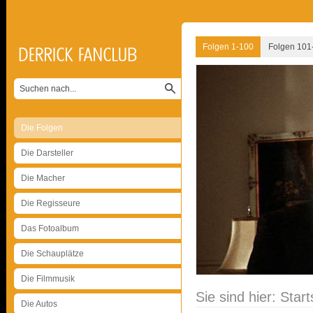
Folgen 1-100
Folgen 101
Die Folgen
Die Darsteller
Die Macher
Die Regisseure
Das Fotoalbum
Die Schauplätze
Die Filmmusik
Sie sind hier:
Start
Die Autos