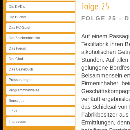
Die DVD's
Die Bücher
FOLGE 25 - 
Das PC-Spiel
Auf einem Passagie
Der Zeichentrickfilm
Textilfabrik ihren 
Das Forum
alkoholischen Get
Stunden. Auf allen
Der Chat
gelungene Bordfes
Das Gästebuch
Beisammensein erf
Pressespiegel
Firmeninhaber, bei
Geschäftskompagn
Programmhinweise
verläuft ergebnisl
Sonstiges
das Schicksal von D
Links
Fabrikbesitzer aus
Ermittlungen, denn
Impressum