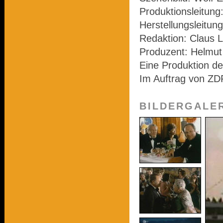
Produktionsleitung
Herstellungsleitung
Redaktion: Claus L
Produzent: Helmu
Eine Produktion d
Im Auftrag von ZD
BILDERGALE