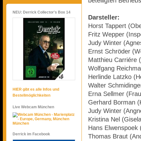
beteiligten Betrie
NEU: Derrick Collector's Box 14
Darsteller:
Horst Tappert (Obe
Fritz Wepper (Insp
Judy Winter (Agne
Ernst Schröder (W
Matthieu Carriére 
Wolfgang Reichman
Herlinde Latzko (H
Walter Schmidinger
HIER gibt es alle Infos und
Erna Sellmer (Fra
Bestellmöglichkeiten
Gerhard Borman (K
Live Webcam München
Judy Winter (Angn
Kristina Nel (Gisel
München
Hans Elwenspoek (
Derrick im Facebook
Thomas Braut (And