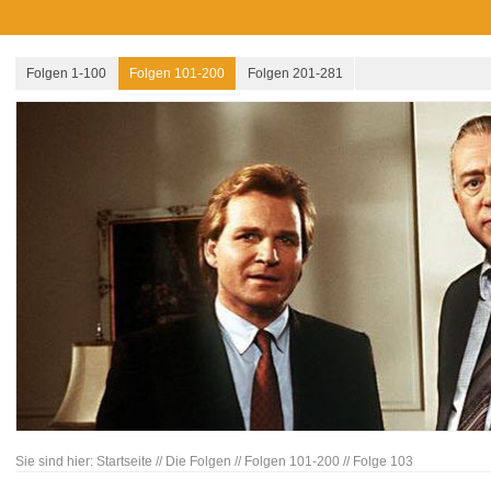
Folgen 1-100
Folgen 101-200
Folgen 201-281
Sie sind hier:
Startseite
//
Die Folgen
//
Folgen 101-200
//
Folge 103