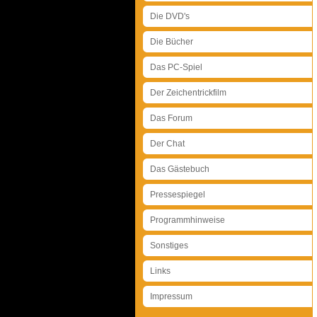
Die DVD's
Die Bücher
Das PC-Spiel
Der Zeichentrickfilm
Das Forum
Der Chat
Das Gästebuch
Pressespiegel
Programmhinweise
Sonstiges
Links
Impressum