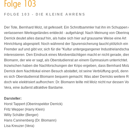
FOLGE 103 - DIE KLEINE AHRENS
Der Tote, Bernhard Molz, ist gefesselt. Ein Schrottsammler hat ihn im Schuppen
verlassenen Werksgeländes entdeckt - aufgehängt. Nach Meinung von Oberins
Derrick deutet alles darauf hin, als habe sich hier auf grausame Weise eine Art
Hinrichtung abgespielt. Noch während der Spurensicherung taucht plötzlich ein
Fremder auf und gibt vor, sich für die "Kultur untergegangener Industrielandscha
interessieren. Den Eindruck eines Mordverdächtigen macht er nicht gerade, dies
Blomann, der wie er sagt, als Oberstudienrat an einem Gymnasium unterrichtet.
Inzwischen haben die Nachforschungen der Kripo ergeben, dass Bernhard Molz
Derrick dem Nachtlokal einen Besuch abstattet, ist seine Verblüffung groß, den
es sich Oberstudienrat Blomann bequem gemacht. Was aber Derricks weitere Re
doch wie elektrisiert aufhorchen: Dr. Blomann teilte mit Molz nicht nur dessen Vo
Vera, eine äußerst attraktive Bardame.
Darsteller:
Horst Tappert (Oberinspektor Derrick)
Fritz Wepper (Harry Klein)
Willy Schäfer (Berger)
Hans Caninenberg (Dr. Blomann)
Lisa Kreuzer (Vera)