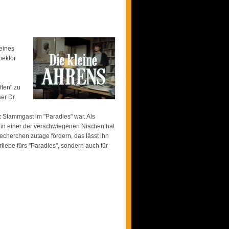
 eines
pektor
ften" zu
er Dr.
 Stammgast im "Paradies" war. Als
n in einer der verschwiegenen Nischen hat
cherchen zutage fördern, das lässt ihn
rliebe fürs "Paradies", sondern auch für