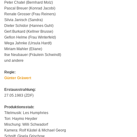
Peter Chatel (Bernhard Molz)
Pascal Breuer (Konrad Jacobi)
Renate Grosser (Frau Reiners)
Silvia Janisch (Sandra)
Dieter Schidor (Hannes Guhl)
Gert Burkard (Kellner Brusse)
Gefion Helme (Frau Winterfeld)
Wega Jahnke (Ursula Hardt)
Miriam Mahler (Eliane)
Ilse Neubauer (Fräulein Schwindt)
und andere
Regie:
Günter Gräwert
Erstausstrahlung:
27.05.1983 (ZDF)
Produktionsstab:
Titelmusik: Les Humphries
Ton: Haymo Heyder
Mischung: Willi Schwadorf
Kamera: Rolf Kästel & Michael Georg
Schnitt: Gisela Grischow