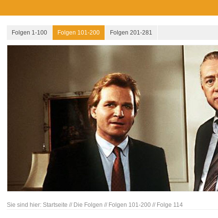
Folgen 1-100
Folgen 101-200
Folgen 201-281
Sie sind hier:
Startseite
//
Die Folgen
//
Folgen 101-200
//
Folge 114