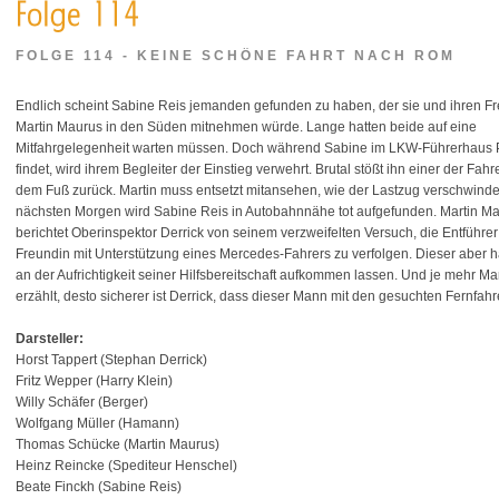
FOLGE 114 - KEINE SCHÖNE FAHRT NACH ROM
Endlich scheint Sabine Reis jemanden gefunden zu haben, der sie und ihren F
Martin Maurus in den Süden mitnehmen würde. Lange hatten beide auf eine
Mitfahrgelegenheit warten müssen. Doch während Sabine im LKW-Führerhaus 
findet, wird ihrem Begleiter der Einstieg verwehrt. Brutal stößt ihn einer der Fahr
dem Fuß zurück. Martin muss entsetzt mitansehen, wie der Lastzug verschwinde
nächsten Morgen wird Sabine Reis in Autobahnnähe tot aufgefunden. Martin M
berichtet Oberinspektor Derrick von seinem verzweifelten Versuch, die Entführer
Freundin mit Unterstützung eines Mercedes-Fahrers zu verfolgen. Dieser aber h
an der Aufrichtigkeit seiner Hilfsbereitschaft aufkommen lassen. Und je mehr M
erzählt, desto sicherer ist Derrick, dass dieser Mann mit den gesuchten Fernfah
Darsteller:
Horst Tappert (Stephan Derrick)
Fritz Wepper (Harry Klein)
Willy Schäfer (Berger)
Wolfgang Müller (Hamann)
Thomas Schücke (Martin Maurus)
Heinz Reincke (Spediteur Henschel)
Beate Finckh (Sabine Reis)