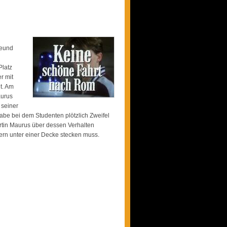
reund
Platz
er mit
t. Am
aurus
 seiner
abe bei dem Studenten plötzlich Zweifel
artin Maurus über dessen Verhalten
rern unter einer Decke stecken muss.