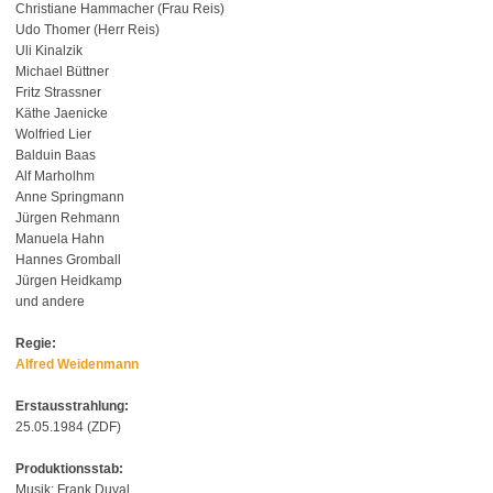
Christiane Hammacher (Frau Reis)
Udo Thomer (Herr Reis)
Uli Kinalzik
Michael Büttner
Fritz Strassner
Käthe Jaenicke
Wolfried Lier
Balduin Baas
Alf Marholhm
Anne Springmann
Jürgen Rehmann
Manuela Hahn
Hannes Gromball
Jürgen Heidkamp
und andere
Regie:
Alfred Weidenmann
Erstausstrahlung:
25.05.1984 (ZDF)
Produktionsstab:
Musik: Frank Duval