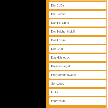
Die DVD's
Die Bücher
Das PC-Spiel
Der Zeichentrickfilm
Das Forum
Der Chat
Das Gästebuch
Pressespiegel
Programmhinweise
Sonstiges
Links
Impressum