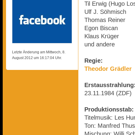
Til Erwig (Hugo L
Ulf J. Söhmisch
Thomas Reiner
Egon Biscan
Klaus Krüger
und andere
Letzte Änderung am Mittwoch, 8.
August 2012 um 16:17:04 Uhr.
Regie:
Theodor Grädler
Erstausstrahlung
23.11.1984 (ZDF)
Produktionsstab:
Titelmusik: Les H
Ton: Manfred Thus
Mischung: Willi Sc