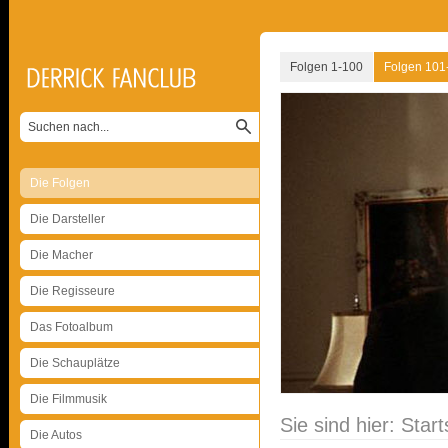
Folgen 1-100
Folgen 101
Die Folgen
Die Darsteller
Die Macher
Die Regisseure
Das Fotoalbum
Die Schauplätze
Die Filmmusik
Sie sind hier:
Start
Die Autos