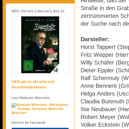
Hinweise, daß der
Straße in den Grab
NEU: Derrick Collector's Box 14
zertrümmerten Sch
der Suche nach de
Darsteller:
Horst Tappert (Ste
Fritz Wepper (Harr
Willy Schäfer (Ber
Dieter Eppler (Sch
Ralf Schermuly (W
HIER gibt es alle Infos und
Anne Bennent (Gri
Bestellmöglichkeiten
Helga Anders (Usc
Live Webcam München
Claudia Butenuth (
Ilse Neubauer (Ha
München
Robert Meyer (Woh
Derrick im Facebook
Volker Eckstein (Wil