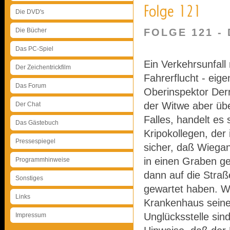
Die DVD's
Die Bücher
FOLGE 121 -
Das PC-Spiel
Ein Verkehrsunfall
Der Zeichentrickfilm
Fahrerflucht - eige
Das Forum
Oberinspektor Der
der Witwe aber übe
Der Chat
Falles, handelt es
Das Gästebuch
Kripokollegen, der 
Pressespiegel
sicher, daß Wieg
in einen Graben gef
Programmhinweise
dann auf die Stra
Sonstiges
gewartet haben. Wi
Links
Krankenhaus seine
Unglücksstelle sin
Impressum