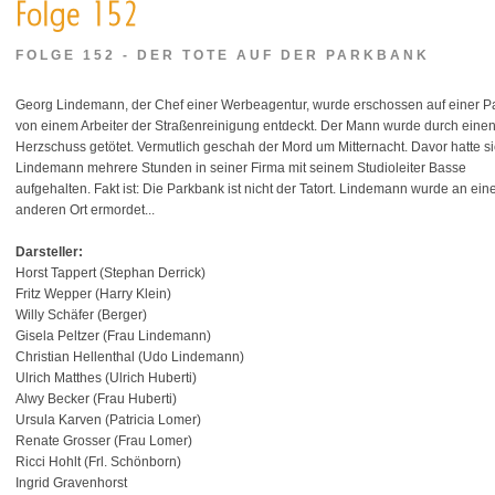
FOLGE 152 - DER TOTE AUF DER PARKBANK
Georg Lindemann, der Chef einer Werbeagentur, wurde erschossen auf einer P
von einem Arbeiter der Straßenreinigung entdeckt. Der Mann wurde durch eine
Herzschuss getötet. Vermutlich geschah der Mord um Mitternacht. Davor hatte s
Lindemann mehrere Stunden in seiner Firma mit seinem Studioleiter Basse
aufgehalten. Fakt ist: Die Parkbank ist nicht der Tatort. Lindemann wurde an ei
anderen Ort ermordet...
Darsteller:
Horst Tappert (Stephan Derrick)
Fritz Wepper (Harry Klein)
Willy Schäfer (Berger)
Gisela Peltzer (Frau Lindemann)
Christian Hellenthal (Udo Lindemann)
Ulrich Matthes (Ulrich Huberti)
Alwy Becker (Frau Huberti)
Ursula Karven (Patricia Lomer)
Renate Grosser (Frau Lomer)
Ricci Hohlt (Frl. Schönborn)
Ingrid Gravenhorst