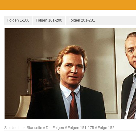
Folgen 1-100
Folgen 101-200
Folgen 201-281
Sie sind hier:
Startseite
//
Die Folgen
//
Folgen 151-175
//
Folge 152