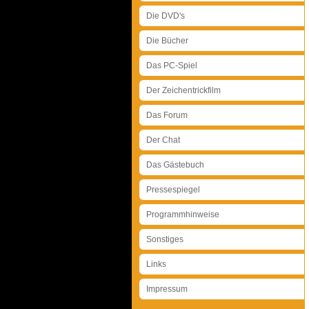
Die DVD's
Die Bücher
Das PC-Spiel
Der Zeichentrickfilm
Das Forum
Der Chat
Das Gästebuch
Pressespiegel
Programmhinweise
Sonstiges
Links
Impressum