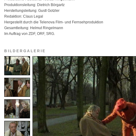
Produktionsleitung: Dietrich Börgartz
Herstellungsleitung: Gustl Gotzler
Redaktion: Claus Legal
Hergestellt durch die Telenova Film- und Fernsehproduktion
Gesamtleitung: Helmut Ringelmann
Im Auftrag von ZDF, ORF, SRG.
BILDERGALERIE