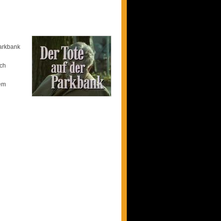
arkbank
n
ich
nem