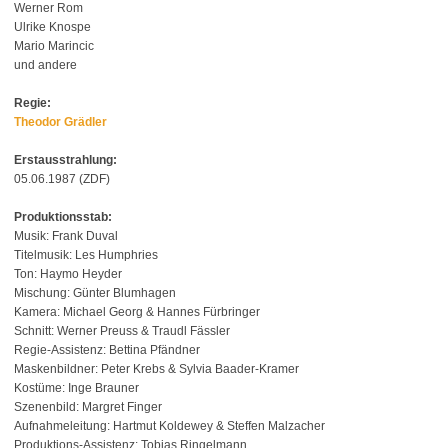
Werner Rom
Ulrike Knospe
Mario Marincic
und andere
Regie:
Theodor Grädler
Erstausstrahlung:
05.06.1987 (ZDF)
Produktionsstab:
Musik: Frank Duval
Titelmusik: Les Humphries
Ton: Haymo Heyder
Mischung: Günter Blumhagen
Kamera: Michael Georg & Hannes Fürbringer
Schnitt: Werner Preuss & Traudl Fässler
Regie-Assistenz: Bettina Pfändner
Maskenbildner: Peter Krebs & Sylvia Baader-Kramer
Kostüme: Inge Brauner
Szenenbild: Margret Finger
Aufnahmeleitung: Hartmut Koldewey & Steffen Malzacher
Produktions-Assistenz: Tobias Ringelmann