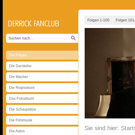
Folgen 1-100
Folgen 101
Die Folgen
Die Darsteller
Die Macher
Die Regisseure
Das Fotoalbum
Die Schauplätze
Die Filmmusik
Sie sind hier:
Start
Die Autos