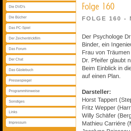
Die DVD's
Die Bücher
FOLGE 160 
Das PC-Spiel
Der Psychologe Dr.
Der Zeichentrickfilm
Binder, ein Ingenie
Das Forum
Frau von Träumen 
Dr. Pfeifer glaubt
Der Chat
Beim Einblick in d
Das Gästebuch
auf einen Plan.
Pressespiegel
Darsteller:
Programmhinweise
Horst Tappert (Ste
Sonstiges
Fritz Wepper (Harr
Links
Willy Schäfer (Ber
Mathieu Carriére (
Impressum