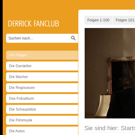
Folgen 1-100
Folgen 101
Die Folgen
Die Darsteller
Die Macher
Die Regisseure
Das Fotoalbum
Die Schauplätze
Die Filmmusik
Sie sind hier:
Start
Die Autos