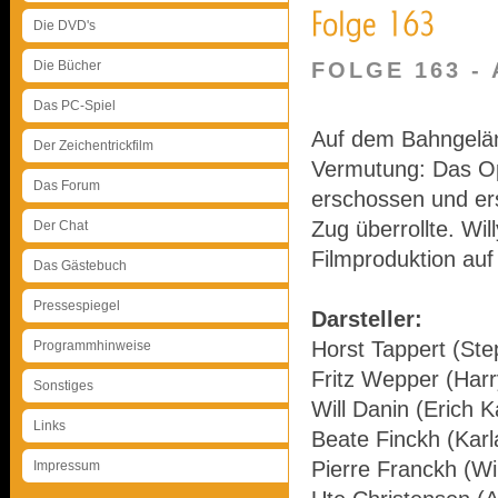
Die DVD's
Die Bücher
FOLGE 163 -
Das PC-Spiel
Auf dem Bahngeländ
Der Zeichentrickfilm
Vermutung: Das Op
Das Forum
erschossen und ers
Zug überrollte. Wil
Der Chat
Filmproduktion auf
Das Gästebuch
Pressespiegel
Darsteller:
Horst Tappert (Ste
Programmhinweise
Fritz Wepper (Harr
Sonstiges
Will Danin (Erich K
Links
Beate Finckh (Kar
Pierre Franckh (Wi
Impressum