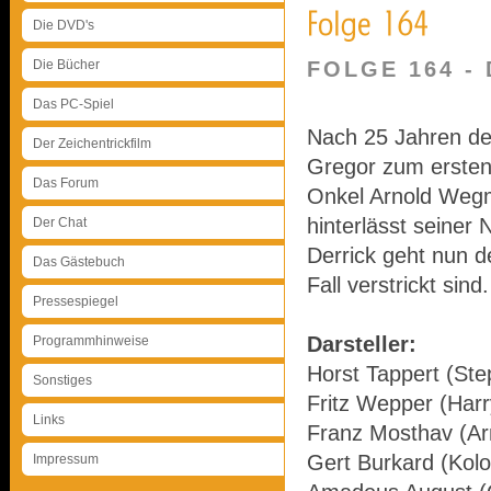
Die DVD's
Die Bücher
FOLGE 164 -
Das PC-Spiel
Nach 25 Jahren de
Der Zeichentrickfilm
Gregor zum ersten 
Das Forum
Onkel Arnold Wegm
hinterlässt seiner
Der Chat
Derrick geht nun d
Das Gästebuch
Fall verstrickt sind.
Pressespiegel
Darsteller:
Programmhinweise
Horst Tappert (Ste
Sonstiges
Fritz Wepper (Harr
Links
Franz Mosthav (Ar
Gert Burkard (Kolo
Impressum