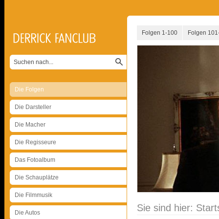
Folgen 1-100
Folgen 101
Die Folgen
Die Darsteller
Die Macher
Die Regisseure
Das Fotoalbum
Die Schauplätze
Die Filmmusik
Sie sind hier:
Start
Die Autos