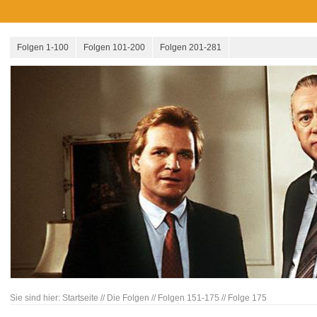
Folgen 1-100
Folgen 101-200
Folgen 201-281
Sie sind hier:
Startseite
//
Die Folgen
//
Folgen 151-175
//
Folge 175