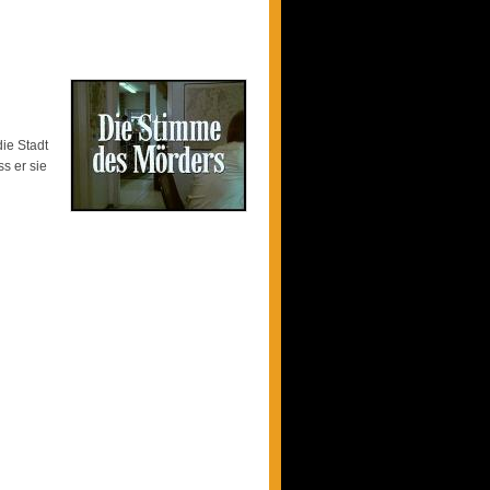
ie Stadt
s er sie