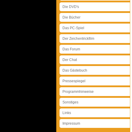
Die DVD's
Die Bücher
Das PC-Spiel
Der Zeichentrickfilm
Das Forum
Der Chat
Das Gästebuch
Pressespiegel
Programmhinweise
Sonstiges
Links
Impressum