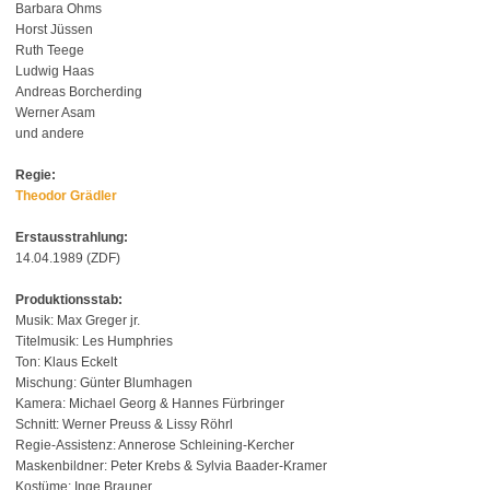
Barbara Ohms
Horst Jüssen
Ruth Teege
Ludwig Haas
Andreas Borcherding
Werner Asam
und andere
Regie:
Theodor Grädler
Erstausstrahlung:
14.04.1989 (ZDF)
Produktionsstab:
Musik: Max Greger jr.
Titelmusik: Les Humphries
Ton: Klaus Eckelt
Mischung: Günter Blumhagen
Kamera: Michael Georg & Hannes Fürbringer
Schnitt: Werner Preuss & Lissy Röhrl
Regie-Assistenz: Annerose Schleining-Kercher
Maskenbildner: Peter Krebs & Sylvia Baader-Kramer
Kostüme: Inge Brauner