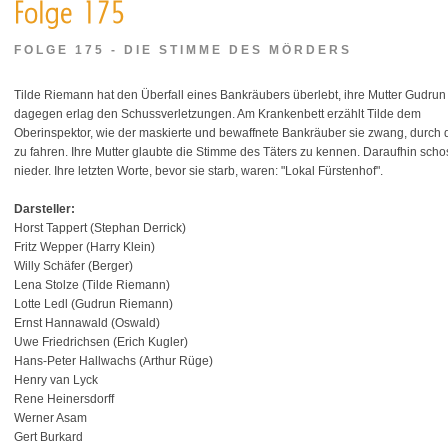
FOLGE 175 - DIE STIMME DES MÖRDERS
Tilde Riemann hat den Überfall eines Bankräubers überlebt, ihre Mutter Gudrun
dagegen erlag den Schussverletzungen. Am Krankenbett erzählt Tilde dem
Oberinspektor, wie der maskierte und bewaffnete Bankräuber sie zwang, durch d
zu fahren. Ihre Mutter glaubte die Stimme des Täters zu kennen. Daraufhin schos
nieder. Ihre letzten Worte, bevor sie starb, waren: "Lokal Fürstenhof".
Darsteller:
Horst Tappert (Stephan Derrick)
Fritz Wepper (Harry Klein)
Willy Schäfer (Berger)
Lena Stolze (Tilde Riemann)
Lotte Ledl (Gudrun Riemann)
Ernst Hannawald (Oswald)
Uwe Friedrichsen (Erich Kugler)
Hans-Peter Hallwachs (Arthur Rüge)
Henry van Lyck
Rene Heinersdorff
Werner Asam
Gert Burkard