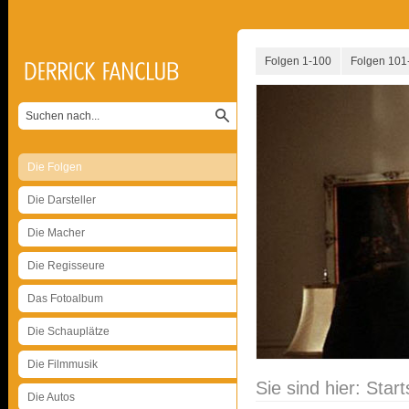
Folgen 1-100
Folgen 101
Die Folgen
Die Darsteller
Die Macher
Die Regisseure
Das Fotoalbum
Die Schauplätze
Die Filmmusik
Sie sind hier:
Start
Die Autos