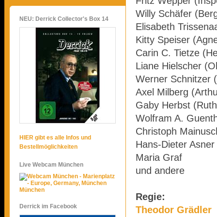
Fritz Wepper (Insp
Willy Schäfer (Ber
NEU: Derrick Collector's Box 14
Elisabeth Trissena
Kitty Speiser (Agn
Carin C. Tietze (H
Liane Hielscher (
Werner Schnitzer (
Axel Milberg (Arth
Gaby Herbst (Ruth
Wolfram A. Guenth
Christoph Mainusch
HIER gibt es alle Infos und
Hans-Dieter Asner
Bestellmöglichkeiten
Maria Graf
Live Webcam München
und andere
München
Regie:
Derrick im Facebook
Theodor Grädler