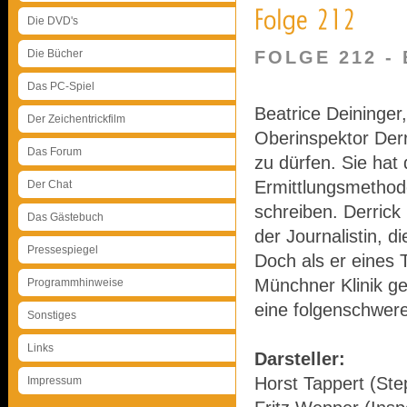
Die DVD's
Die Bücher
FOLGE 212 -
Das PC-Spiel
Beatrice Deininger, 
Der Zeichentrickfilm
Oberinspektor Derri
Das Forum
zu dürfen. Sie hat 
Ermittlungsmethode
Der Chat
schreiben. Derrick 
Das Gästebuch
der Journalistin, d
Pressespiegel
Doch als er eines
Münchner Klinik ge
Programmhinweise
eine folgenschwer
Sonstiges
Links
Darsteller:
Horst Tappert (Ste
Impressum