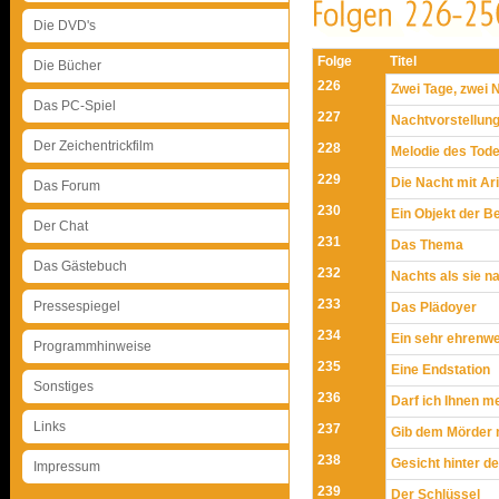
Die DVD's
Folge
Titel
Die Bücher
226
Zwei Tage, zwei 
Das PC-Spiel
227
Nachtvorstellun
Der Zeichentrickfilm
228
Melodie des Tod
229
Die Nacht mit Ar
Das Forum
230
Ein Objekt der B
Der Chat
231
Das Thema
Das Gästebuch
232
Nachts als sie n
233
Pressespiegel
Das Plädoyer
234
Ein sehr ehrenwe
Programmhinweise
235
Eine Endstation
Sonstiges
236
Darf ich Ihnen m
Links
237
Gib dem Mörder n
238
Gesicht hinter d
Impressum
239
Der Schlüssel