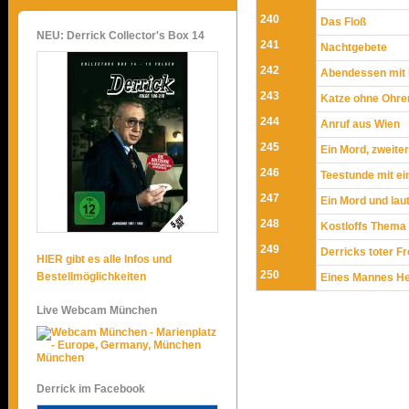
240
Das Floß
NEU: Derrick Collector's Box 14
241
Nachtgebete
242
Abendessen mit
243
Katze ohne Ohre
244
Anruf aus Wien
245
Ein Mord, zweiter
246
Teestunde mit ei
247
Ein Mord und lau
248
Kostloffs Thema
249
Derricks toter F
HIER gibt es alle Infos und
250
Bestellmöglichkeiten
Eines Mannes H
Live Webcam München
München
Derrick im Facebook