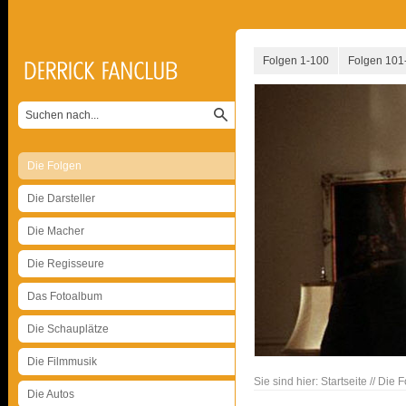
Folgen 1-100
Folgen 101
Die Folgen
Die Darsteller
Die Macher
Die Regisseure
Das Fotoalbum
Die Schauplätze
Die Filmmusik
Sie sind hier:
Startseite
//
Die F
Die Autos