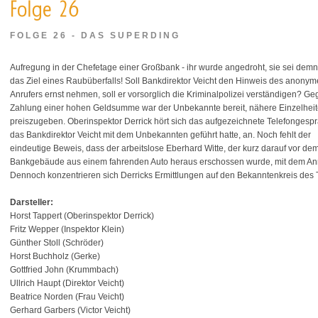
FOLGE 26 - DAS SUPERDING
Aufregung in der Chefetage einer Großbank - ihr wurde angedroht, sie sei dem
das Ziel eines Raubüberfalls! Soll Bankdirektor Veicht den Hinweis des anony
Anrufers ernst nehmen, soll er vorsorglich die Kriminalpolizei verständigen? G
Zahlung einer hohen Geldsumme war der Unbekannte bereit, nähere Einzelhei
preiszugeben. Oberinspektor Derrick hört sich das aufgezeichnete Telefongespr
das Bankdirektor Veicht mit dem Unbekannten geführt hatte, an. Noch fehlt der
eindeutige Beweis, dass der arbeitslose Eberhard Witte, der kurz darauf vor de
Bankgebäude aus einem fahrenden Auto heraus erschossen wurde, mit dem Anru
Dennoch konzentrieren sich Derricks Ermittlungen auf den Bekanntenkreis des T
Darsteller:
Horst Tappert (Oberinspektor Derrick)
Fritz Wepper (Inspektor Klein)
Günther Stoll (Schröder)
Horst Buchholz (Gerke)
Gottfried John (Krummbach)
Ullrich Haupt (Direktor Veicht)
Beatrice Norden (Frau Veicht)
Gerhard Garbers (Victor Veicht)