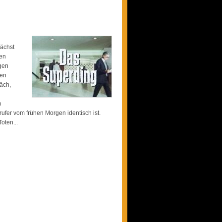
nächst
men
egen
ten
äch,
m
fer vom frühen Morgen identisch ist.
oten...