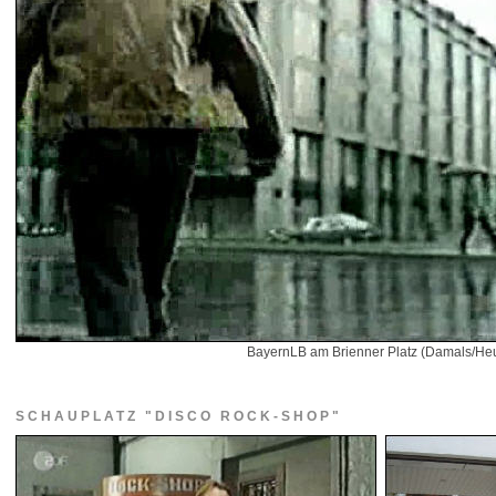
BayernLB am Brienner Platz (Damals/Heu
SCHAUPLATZ "DISCO ROCK-SHOP"