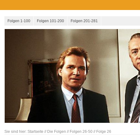
Folgen 1-100
Folgen 101-200
Folgen 201-281
Sie sind hier:
Startseite
//
Die Folgen
//
Folgen 26-50
//
Folge 26