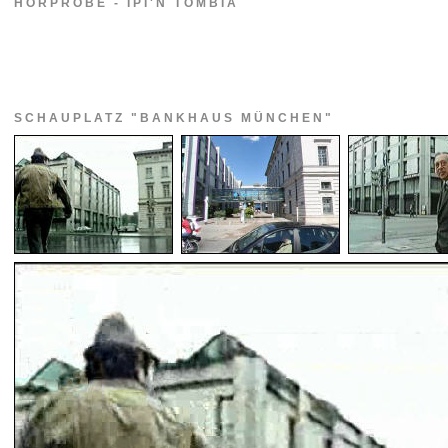
HÖRPROBE - IPI'N TOMBIA
SCHAUPLATZ "BANKHAUS MÜNCHEN"