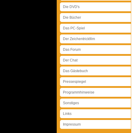
Die DVD's
Die Bücher
Das PC-Spiel
Der Zeichentrickfilm
Das Forum
Der Chat
Das Gästebuch
Pressespiegel
Programmhinweise
Sonstiges
Links
Impressum