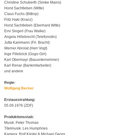
Christine Schuberth (Simke Mains)
Horst Sachtleben (Witte)
Claus Fuchs (Bittrop)
Fritz Hakl (Kranz)
Horst Sachtleben (Eberhard Witte)
Erni Singerl (Frau Walke)
Angela Hillebrecht (Telefonistin)
Jutta Kammann (Frl. Bracht)
Werner Abrolat (Herr Vogt)
Inge Filleböck (Gogo-Girl)
Karl Obermayr (Bauunternehmer)
Karl Renar (Bankmitarbeiter)
und andere
Regie:
Wolfgang Becker
Erstausstrahlung:
05.09.1976 (ZDF)
Produktionsstab:
Musik: Peter Thomas
Titelmusik: Les Humphries
Kamera: Rolf Kästel & Michael Georg