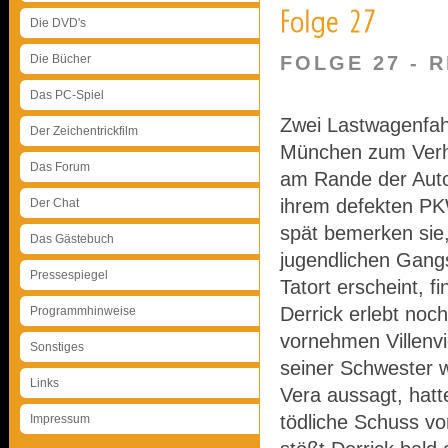
Die DVD's
Die Bücher
FOLGE 27 - R
Das PC-Spiel
Zwei Lastwagenfahr
Der Zeichentrickfilm
München zum Verhä
Das Forum
am Rande der Autob
ihrem defekten PK
Der Chat
spät bemerken sie, 
Das Gästebuch
jugendlichen Gangs
Pressespiegel
Tatort erscheint, f
Derrick erlebt noc
Programmhinweise
vornehmen Villenvi
Sonstiges
seiner Schwester 
Links
Vera aussagt, hatt
tödliche Schuss v
Impressum