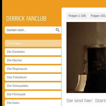
Folgen 1-100
Folgen 101
Die Folgen
Die Darsteller
Die Macher
Die Regisseure
Das Fotoalbum
Die Schauplätze
Die Filmmusik
Sie sind hier:
Start
Die Autos