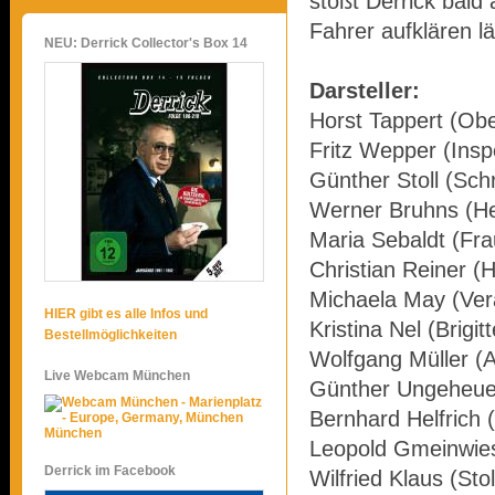
stößt Derrick bald
Fahrer aufklären läs
NEU: Derrick Collector's Box 14
Darsteller:
Horst Tappert (Obe
Fritz Wepper (Insp
Günther Stoll (Sch
Werner Bruhns (He
Maria Sebaldt (Fra
Christian Reiner (
Michaela May (Ver
HIER gibt es alle Infos und
Kristina Nel (Brigitt
Bestellmöglichkeiten
Wolfgang Müller (
Live Webcam München
Günther Ungeheuer
Bernhard Helfrich 
München
Leopold Gmeinwie
Derrick im Facebook
Wilfried Klaus (Sto