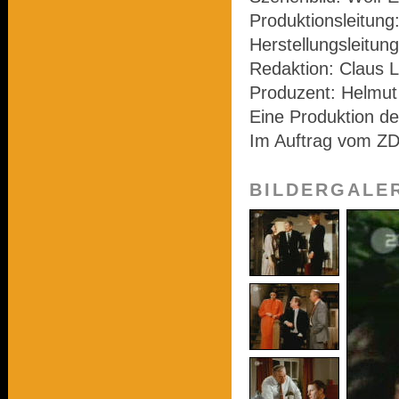
Produktionsleitung
Herstellungsleitung
Redaktion: Claus L
Produzent: Helmu
Eine Produktion d
Im Auftrag vom Z
BILDERGALE