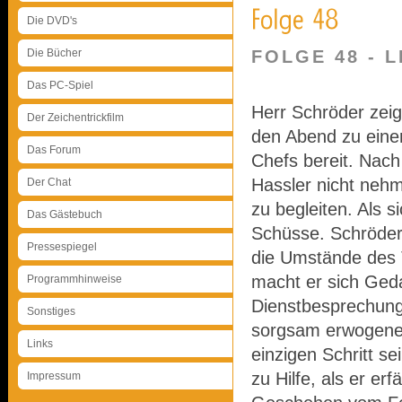
Die DVD's
Die Bücher
FOLGE 48 - 
Das PC-Spiel
Herr Schröder zei
Der Zeichentrickfilm
den Abend zu eine
Das Forum
Chefs bereit. Nach
Hassler nicht neh
Der Chat
zu begleiten. Als s
Das Gästebuch
Schüsse. Schröder 
Pressespiegel
die Umstände des 
macht er sich Ged
Programmhinweise
Dienstbesprechung
Sonstiges
sorgsam erwogenen
Links
einzigen Schritt se
zu Hilfe, als er er
Impressum