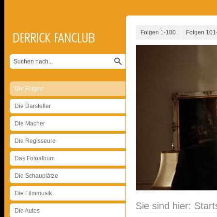
Folgen 1-100
Folgen 101
Die Folgen
Die Darsteller
Die Macher
Die Regisseure
Das Fotoalbum
Die Schauplätze
Die Filmmusik
Sie sind hier:
Start
Die Autos