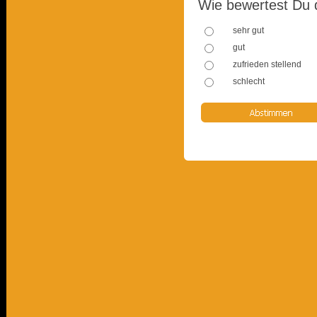
Wie bewertest Du 
sehr gut
gut
zufrieden stellend
schlecht