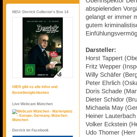
Oberinspektor Derr
abspielenden Vorg
NEU: Derrick Collector's Box 14
gelangt er immer 
gutem kriminalisti
Einfühlungsvermöge
Darsteller:
Horst Tappert (Obe
Fritz Wepper (Insp
Willy Schäfer (Ber
Peter Ehrlich (Osk
HIER gibt es alle Infos und
Doris Schade (Mar
Bestellmöglichkeiten
Dieter Schidor (Br
Live Webcam München
Michaela May (Ge
Heiner Lauterbach 
München
Volker Eckstein (H
Derrick im Facebook
Udo Thomer (Herr