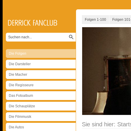
Folgen 1-100
Folgen 101
Die Folgen
Die Darsteller
Die Macher
Die Regisseure
Das Fotoalbum
Die Schauplätze
Die Filmmusik
Sie sind hier:
Start
Die Autos