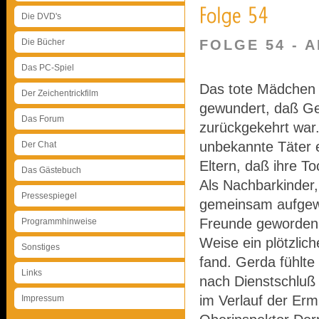
Die DVD's
Die Bücher
FOLGE 54 - 
Das PC-Spiel
Das tote Mädchen h
Der Zeichentrickfilm
gewundert, daß Ge
Das Forum
zurückgekehrt war.
unbekannte Täter e
Der Chat
Eltern, daß ihre T
Das Gästebuch
Als Nachbarkinder,
Pressespiegel
gemeinsam aufgewa
Freunde geworden,
Programmhinweise
Weise ein plötzlic
Sonstiges
fand. Gerda fühlte 
Links
nach Dienstschluß v
im Verlauf der Erm
Impressum