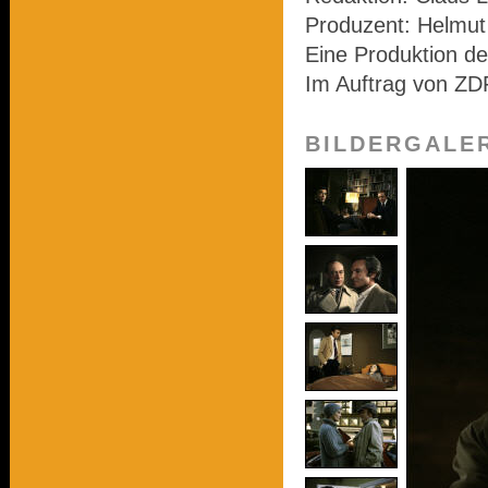
Produzent: Helmu
Eine Produktion de
Im Auftrag von ZD
BILDERGALE