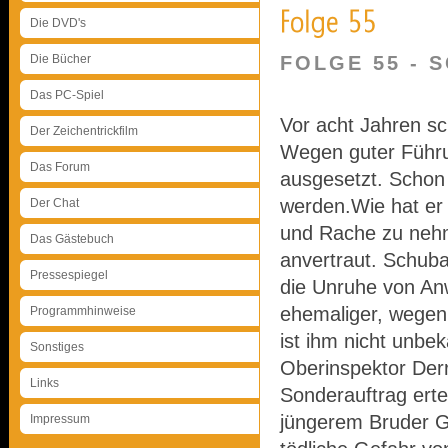
Die DVD's
Die Bücher
FOLGE 55 -
Das PC-Spiel
Vor acht Jahren sc
Der Zeichentrickfilm
Wegen guter Führun
Das Forum
ausgesetzt. Schon
werden.Wie hat er 
Der Chat
und Rache zu nehm
Das Gästebuch
anvertraut. Schub
Pressespiegel
die Unruhe von An
ehemaliger, wegen T
Programmhinweise
ist ihm nicht unbek
Sonstiges
Oberinspektor Derr
Links
Sonderauftrag erte
jüngerem Bruder Ge
Impressum