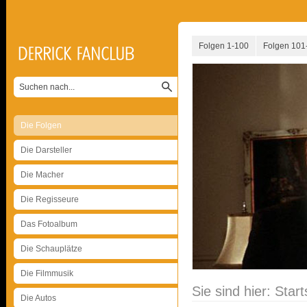
Folgen 1-100
Folgen 101
Die Folgen
Die Darsteller
Die Macher
Die Regisseure
Das Fotoalbum
Die Schauplätze
Die Filmmusik
Sie sind hier:
Start
Die Autos