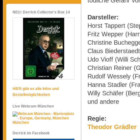
tödliche Gefahr v
NEU: Derrick Collector's Box 14
Darsteller:
Horst Tappert (Ste
Fritz Wepper (Harr
Christine Buchegg
Claus Biederstaed
Udo Vioff (Willi S
Christian Reiner 
Rudolf Wessely (F
Hanna Stadler (Fra
HIER gibt es alle Infos und
Willy Schäfer (Ber
Bestellmöglichkeiten
und andere
Live Webcam München
Regie:
München
Theodor Grädler
Derrick im Facebook