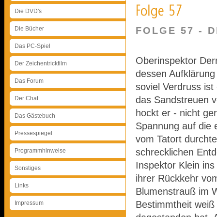
Die DVD's
Die Bücher
FOLGE 57 - 
Das PC-Spiel
Oberinspektor Derr
Der Zeichentrickfilm
dessen Aufklärung 
Das Forum
soviel Verdruss is
das Sandstreuen v
Der Chat
hockt er - nicht ge
Das Gästebuch
Spannung auf die e
Pressespiegel
vom Tatort durchte
schrecklichen Entd
Programmhinweise
Inspektor Klein in
Sonstiges
ihrer Rückkehr vom
Links
Blumenstrauß im Wo
Bestimmtheit weiß
Impressum