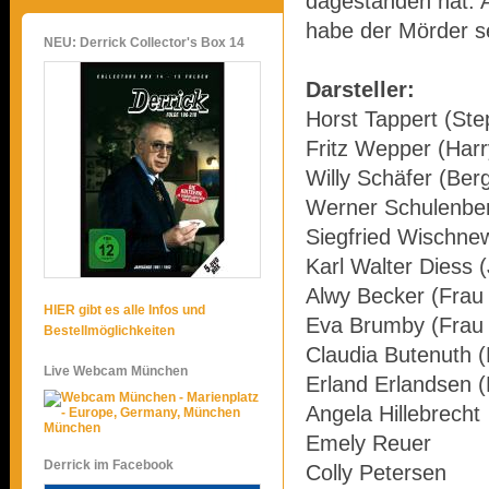
dagestanden hat. A
habe der Mörder s
NEU: Derrick Collector's Box 14
Darsteller:
Horst Tappert (Ste
Fritz Wepper (Harr
Willy Schäfer (Ber
Werner Schulenber
Siegfried Wischne
Karl Walter Diess 
Alwy Becker (Frau 
HIER gibt es alle Infos und
Eva Brumby (Frau 
Bestellmöglichkeiten
Claudia Butenuth (L
Live Webcam München
Erland Erlandsen (
Angela Hillebrecht
München
Emely Reuer
Derrick im Facebook
Colly Petersen