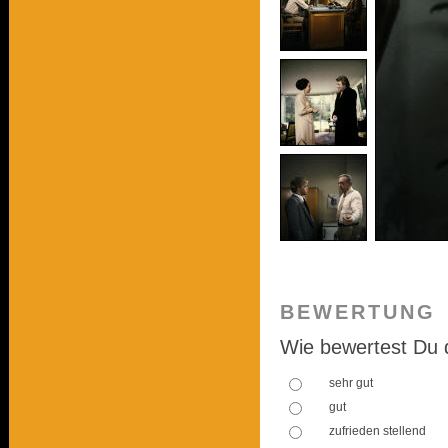
BEWERTUNG
Wie bewertest Du 
sehr gut
gut
zufrieden stellend