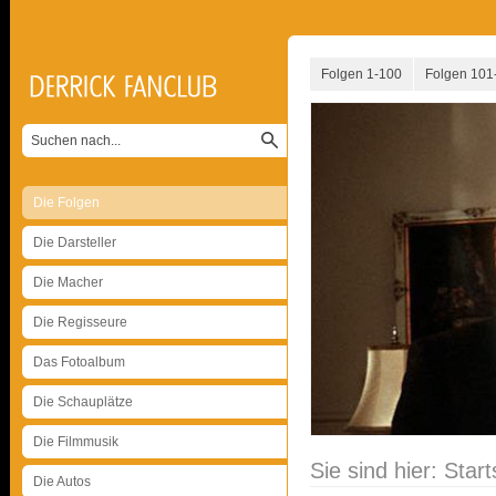
Folgen 1-100
Folgen 101
Die Folgen
Die Darsteller
Die Macher
Die Regisseure
Das Fotoalbum
Die Schauplätze
Die Filmmusik
Sie sind hier:
Start
Die Autos