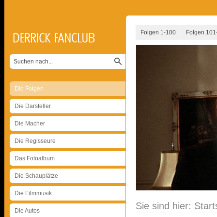
Folgen 1-100
Folgen 101
Die Folgen
Die Darsteller
Die Macher
Die Regisseure
Das Fotoalbum
Die Schauplätze
Die Filmmusik
Sie sind hier:
Start
Die Autos