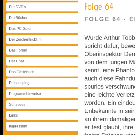
Die DVD's
Die Bücher
FOLGE 64 - 
Das PC-Spiel
Wurde Arthur Tobbe
Der Zeichentrickfilm
spricht dafür, bewe
Das Forum
Oberinspektor Derr
von dem jungen M
Der Chat
kennt, eine Phanto
Das Gästebuch
auch diese Fahndun
Pressespiegel
spurlos verschwund
eine leichte Verlet
Programmhinweise
worden. Ein eindeu
Sonstiges
Unbekannte in sei
Links
an ihrem damaligen
er fest glaubt, ih
Impressum