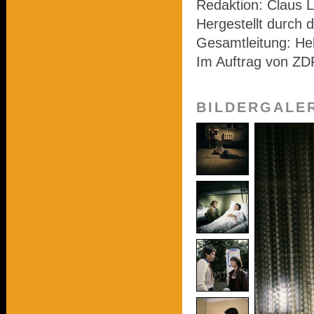
Redaktion: Claus L
Hergestellt durch 
Gesamtleitung: He
Im Auftrag von ZD
BILDERGALE