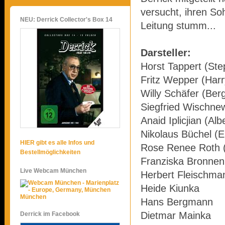
versucht, ihren So
NEU: Derrick Collector's Box 14
Leitung stumm...
Darsteller:
Horst Tappert (Ste
Fritz Wepper (Harr
Willy Schäfer (Ber
Siegfried Wischne
Anaid Iplicjian (Al
Nikolaus Büchel (E
HIER gibt es alle Infos und
Rose Renee Roth (
Bestellmöglichkeiten
Franziska Bronne
Live Webcam München
Herbert Fleischma
Heide Kiunka
München
Hans Bergmann
Dietmar Mainka
Derrick im Facebook