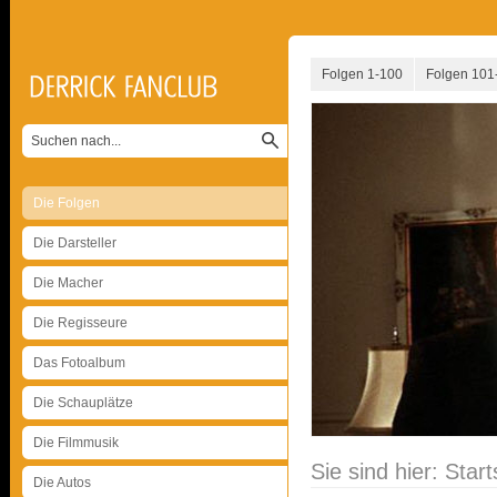
Folgen 1-100
Folgen 101
Die Folgen
Die Darsteller
Die Macher
Die Regisseure
Das Fotoalbum
Die Schauplätze
Die Filmmusik
Sie sind hier:
Start
Die Autos