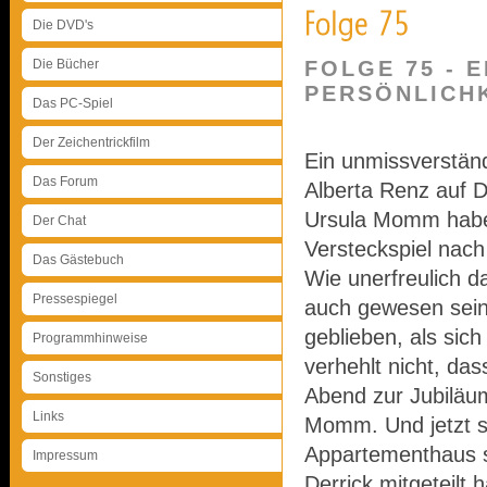
Die DVD's
Die Bücher
FOLGE 75 - 
PERSÖNLICH
Das PC-Spiel
Der Zeichentrickfilm
Ein unmissverständ
Das Forum
Alberta Renz auf D
Ursula Momm habe 
Der Chat
Versteckspiel nach
Das Gästebuch
Wie unerfreulich d
Pressespiegel
auch gewesen sein 
geblieben, als sic
Programmhinweise
verhehlt nicht, das
Sonstiges
Abend zur Jubiläu
Links
Momm. Und jetzt so
Appartementhaus s
Impressum
Derrick mitgeteilt