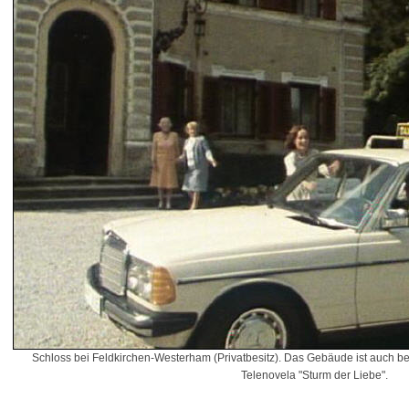
Schloss bei Feldkirchen-Westerham (Privatbesitz). Das Gebäude ist auch bek
Telenovela "Sturm der Liebe".