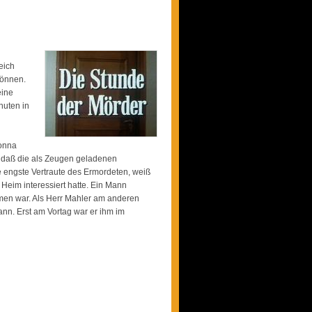
eich
können.
eine
nuten in
Bonna
n, daß die als Zeugen geladenen
 engste Vertraute des Ermordeten, weiß
 Heim interessiert hatte. Ein Mann
men war. Als Herr Mahler am anderen
ann. Erst am Vortag war er ihm im