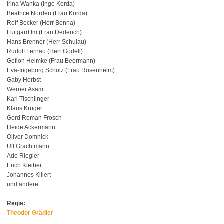
Irina Wanka (Inge Korda)
Beatrice Norden (Frau Korda)
Rolf Becker (Herr Bonna)
Luitgard Im (Frau Dederich)
Hans Brenner (Herr Schulau)
Rudolf Fernau (Herr Godell)
Gefion Helmke (Frau Beermann)
Eva-Ingeborg Scholz (Frau Rosenheim)
Gaby Herbst
Werner Asam
Karl Tischlinger
Klaus Krüger
Gerd Roman Frosch
Heide Ackermann
Oliver Domnick
Ulf Grachtmann
Ado Riegler
Erich Kleiber
Johannes Killert
und andere
Regie:
Theodor Grädler