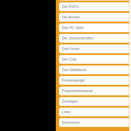
Die DVD's
Die Bücher
Das PC-Spiel
Der Zeichentrickfilm
Das Forum
Der Chat
Das Gästebuch
Pressespiegel
Programmhinweise
Sonstiges
Links
Impressum