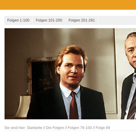
Folgen 1-100
Folgen 101-200
Folgen 201-281
Sie sind hier:
Startseite
//
Die Folgen
//
Folgen 76-100
//
Folge 89