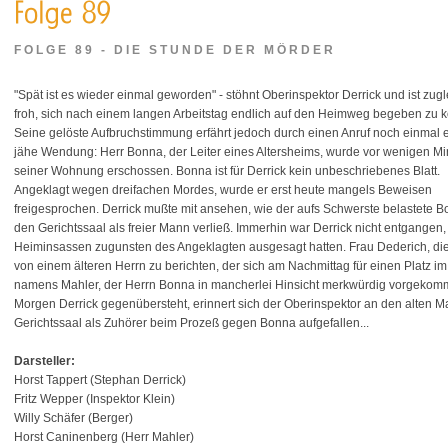
FOLGE 89 - DIE STUNDE DER MÖRDER
"Spät ist es wieder einmal geworden" - stöhnt Oberinspektor Derrick und ist zugl
froh, sich nach einem langen Arbeitstag endlich auf den Heimweg begeben zu 
Seine gelöste Aufbruchstimmung erfährt jedoch durch einen Anruf noch einmal 
jähe Wendung: Herr Bonna, der Leiter eines Altersheims, wurde vor wenigen Mi
seiner Wohnung erschossen. Bonna ist für Derrick kein unbeschriebenes Blatt.
Angeklagt wegen dreifachen Mordes, wurde er erst heute mangels Beweisen
freigesprochen. Derrick mußte mit ansehen, wie der aufs Schwerste belastete 
den Gerichtssaal als freier Mann verließ. Immerhin war Derrick nicht entgange
Heiminsassen zugunsten des Angeklagten ausgesagt hatten. Frau Dederich, die
von einem älteren Herrn zu berichten, der sich am Nachmittag für einen Platz im
namens Mahler, der Herrn Bonna in mancherlei Hinsicht merkwürdig vorgekom
Morgen Derrick gegenübersteht, erinnert sich der Oberinspektor an den alten M
Gerichtssaal als Zuhörer beim Prozeß gegen Bonna aufgefallen...
Darsteller:
Horst Tappert (Stephan Derrick)
Fritz Wepper (Inspektor Klein)
Willy Schäfer (Berger)
Horst Caninenberg (Herr Mahler)