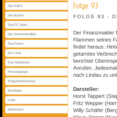
Die DVD's
Die Bücher
FOLGE 93 - 
Das PC-Spiel
Der Finanzmakler 
Der Zeichentrickfilm
Flammen seines Fa
Das Forum
findet heraus: Hinte
getarntes Verbrec
Der Chat
berichtet Oberins
Das Gästebuch
Anrufen. Jedesmal
Pressespiegel
nach Lindau zu unt
Programmhinweise
Darsteller:
Sonstiges
Horst Tappert (Ste
Links
Fritz Wepper (Harr
Willy Schäfer (Ber
Impressum