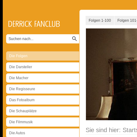
Folgen 1-100
Folgen 101
Die Folgen
Die Darsteller
Die Macher
Die Regisseure
Das Fotoalbum
Die Schauplätze
Die Filmmusik
Sie sind hier:
Start
Die Autos