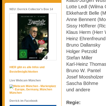
Klaus-Jürgen Wuss
Lotte Ledl (Wilma 
NEU: Derrick Collector's Box 14
Ekkehardt Belle (M
Anne Bennent (Mo
Sissy Höfferer (Ri
Klaus Herm (Herr 
Heinz Ehrenfreund 
Bruno Dallansky
Holger Petzold
Stefan Miller
Karl-Heinz Thoma
HIER gibt es alle Infos und
Bruno W. Pantel
Bestellmöglichkeiten
Josef Moosholzer
Live Webcam München
Sascha Böhme
und andere
München
Derrick im Facebook
Regie: