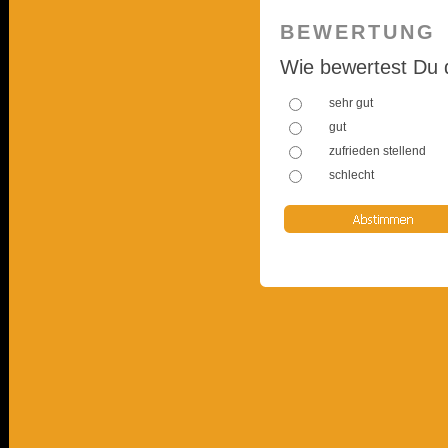
BEWERTUNG
Wie bewertest Du 
sehr gut
gut
zufrieden stellend
schlecht