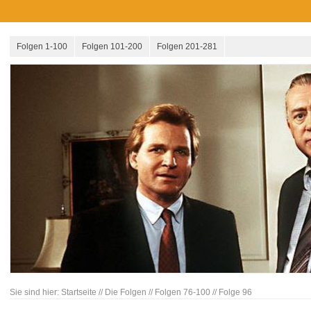
Folgen 1-100
Folgen 101-200
Folgen 201-281
Sie sind hier:
Startseite
//
Die Folgen
//
Folgen 76-100
//
Folge 96