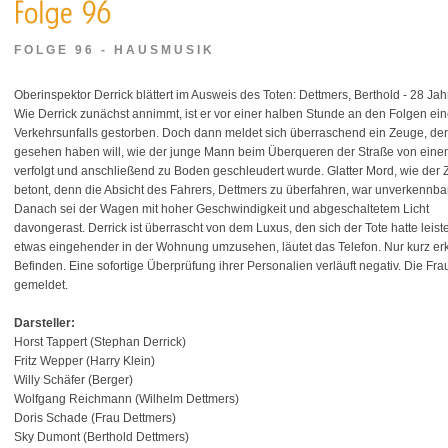
FOLGE 96 - HAUSMUSIK
Oberinspektor Derrick blättert im Ausweis des Toten: Dettmers, Berthold - 28 Jahr
Wie Derrick zunächst annimmt, ist er vor einer halben Stunde an den Folgen ei
Verkehrsunfalls gestorben. Doch dann meldet sich überraschend ein Zeuge, der
gesehen haben will, wie der junge Mann beim Überqueren der Straße von ei
verfolgt und anschließend zu Boden geschleudert wurde. Glatter Mord, wie der
betont, denn die Absicht des Fahrers, Dettmers zu überfahren, war unverkennbar
Danach sei der Wagen mit hoher Geschwindigkeit und abgeschaltetem Licht
davongerast. Derrick ist überrascht von dem Luxus, den sich der Tote hatte leiste
etwas eingehender in der Wohnung umzusehen, läutet das Telefon. Nur kurz erk
Befinden. Eine sofortige Überprüfung ihrer Personalien verläuft negativ. Die Fr
gemeldet.
Darsteller:
Horst Tappert (Stephan Derrick)
Fritz Wepper (Harry Klein)
Willy Schäfer (Berger)
Wolfgang Reichmann (Wilhelm Dettmers)
Doris Schade (Frau Dettmers)
Sky Dumont (Berthold Dettmers)