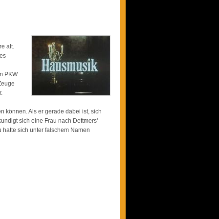
e alt.
nes
nem PKW
 Zeuge
.
n können. Als er gerade dabei ist, sich
undigt sich eine Frau nach Dettmers'
au hatte sich unter falschem Namen