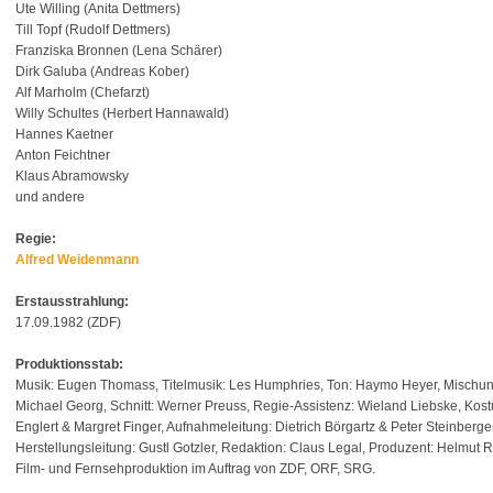
Ute Willing (Anita Dettmers)
Till Topf (Rudolf Dettmers)
Franziska Bronnen (Lena Schärer)
Dirk Galuba (Andreas Kober)
Alf Marholm (Chefarzt)
Willy Schultes (Herbert Hannawald)
Hannes Kaetner
Anton Feichtner
Klaus Abramowsky
und andere
Regie:
Alfred Weidenmann
Erstausstrahlung:
17.09.1982 (ZDF)
Produktionsstab:
Musik: Eugen Thomass, Titelmusik: Les Humphries, Ton: Haymo Heyer, Mischung
Michael Georg, Schnitt: Werner Preuss, Regie-Assistenz: Wieland Liebske, Kostü
Englert & Margret Finger, Aufnahmeleitung: Dietrich Börgartz & Peter Steinberger
Herstellungsleitung: Gustl Gotzler, Redaktion: Claus Legal, Produzent: Helmut
Film- und Fernsehproduktion im Auftrag von ZDF, ORF, SRG.