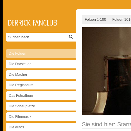
Folgen 1-100
Folgen 101
Die Folgen
Die Darsteller
Die Macher
Die Regisseure
Das Fotoalbum
Die Schauplätze
Die Filmmusik
Sie sind hier:
Start
Die Autos