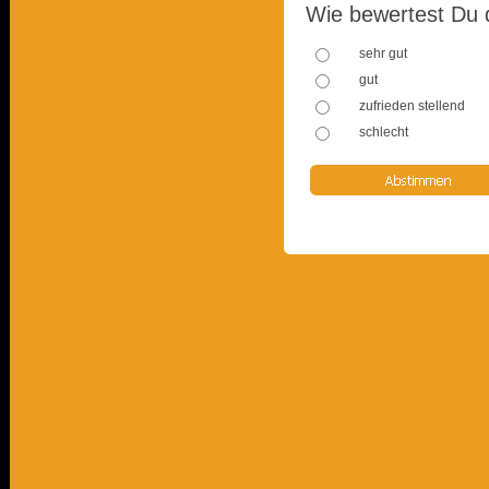
Wie bewertest Du 
sehr gut
gut
zufrieden stellend
schlecht