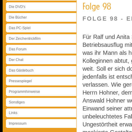
Die DVD's
Die Bücher
FOLGE 98 - 
Das PC-Spiel
Für Ralf und Anita
Der Zeichentrickfilm
Betriebsausflug m
Das Forum
was ihr Mann als ha
Kolleginnen abtut,
Der Chat
weit. Soll er sich 
Das Gästebuch
jedenfalls ist ent
Pressespiegel
verlassen. Wie ge
Herrn Hohner, dem
Programmhinweise
Answald Hohner wei
Sonstiges
Einwand seiner attr
Links
unbeleuchtetes Fab
Ungestörtheit erw
Impressum