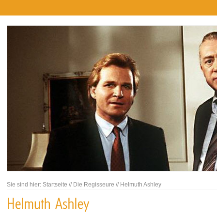
Sie sind hier:
Startseite
//
Die Regisseure
//
Helmuth Ashley