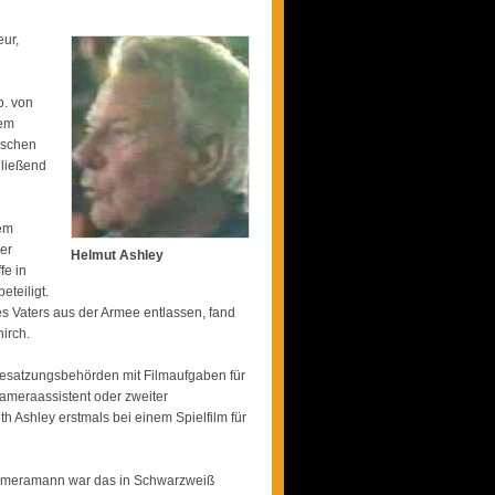
eur,
b. von
dem
ischen
hließend
dem
er
Helmut Ashley
fe in
teiligt.
s Vaters aus der Armee entlassen, fand
irch.
Besatzungsbehörden mit Filmaufgaben für
ameraassistent oder zweiter
 Ashley erstmals bei einem Spielfilm für
s Kameramann war das in Schwarzweiß