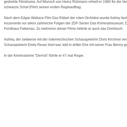
gedrehte Filmdrama. Auf Wunsch von Heinz Rühmann erhielt er 1960 für die Ve
schwarze Schaf (Film) seinen ersten Regieauftrag.
Nach dem Edgar-Wallace-Film Das Rätsel der roten Orchidee wurde Ashley fast
inszenierte vor allem zahlreiche Folgen der ZDF-Serien Das Kriminalmuseum, Di
Forsthaus Falkenau. Zu mehreren dieser Filme lieferte er auch das Drehbuch.
Ashley, der zeitweise mit der österreichischen Schauspielerin Doris Kirchner ve
Schauspielerin Emily Reuer liiert war, lebt in dritter Ehe mit seiner Frau Benny 
In der Kriminalserie "Derrick" führte er 47 mal Regie.