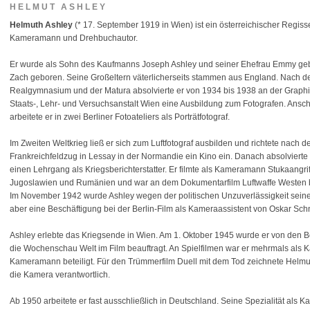
HELMUT ASHLEY
Helmuth Ashley
(* 17. September 1919 in Wien) ist ein österreichischer Regiss
Kameramann und Drehbuchautor.
Er wurde als Sohn des Kaufmanns Joseph Ashley und seiner Ehefrau Emmy ge
Zach geboren. Seine Großeltern väterlicherseits stammen aus England. Nach 
Realgymnasium und der Matura absolvierte er von 1934 bis 1938 an der Graph
Staats-, Lehr- und Versuchsanstalt Wien eine Ausbildung zum Fotografen. Ansc
arbeitete er in zwei Berliner Fotoateliers als Porträtfotograf.
Im Zweiten Weltkrieg ließ er sich zum Luftfotograf ausbilden und richtete nach 
Frankreichfeldzug in Lessay in der Normandie ein Kino ein. Danach absolvierte 
einen Lehrgang als Kriegsberichterstatter. Er filmte als Kameramann Stukaangrif
Jugoslawien und Rumänien und war an dem Dokumentarfilm Luftwaffe Westen be
Im November 1942 wurde Ashley wegen der politischen Unzuverlässigkeit seine
aber eine Beschäftigung bei der Berlin-Film als Kameraassistent von Oskar Schn
Ashley erlebte das Kriegsende in Wien. Am 1. Oktober 1945 wurde er von den 
die Wochenschau Welt im Film beauftragt. An Spielfilmen war er mehrmals als K
Kameramann beteiligt. Für den Trümmerfilm Duell mit dem Tod zeichnete Helmuth
die Kamera verantwortlich.
Ab 1950 arbeitete er fast ausschließlich in Deutschland. Seine Spezialität al