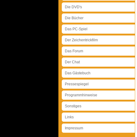
Die DVD's
Die Bücher
Das PC-Spiel
Der Zeichentrickfilm
Das Forum
Der Chat
Das Gästebuch
Pressespiegel
Programmhinweise
Sonstiges
Links
Impressum