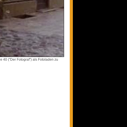
e 40 ("Der Fotograf") als Fotoladen zu