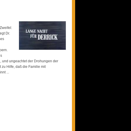
Zweifel:
egt Dr.
ses
pern.
ls
lung, und ungeachtet der Drohungen der
zu Hilfe, daß die Familie mit
nt ...