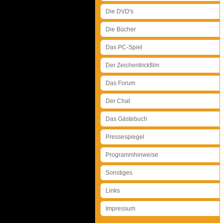
Die DVD's
Die Bücher
Das PC-Spiel
Der Zeichentrickfilm
Das Forum
Der Chat
Das Gästebuch
Pressespiegel
Programmhinweise
Sonstiges
Links
Impressum