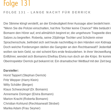
FOLGE 131 - LANGE NACHT FÜR DERRICK
Die Stimme klingt verstellt, an der Eindeutigkeit ihrer Aussage aber besteht kein 
"Wenn Sie die Polizei einschalten, hat Ihre Tochter keine Chance!" Wie betäubt l
Bomann den Hörer auf, erst allmählich beginnt er, die ungeheure Tragweite die
Satzes zu begreifen. Roberta, seine 20jährige Tochter und Schülerin einer
Sprachenschule, befindet sich seit heute nachmittag in den Händen von Kidnap
Doch welche Forderungen stellen die Gangster an den Rechtsanwalt? Jedenfal
wollen sie kein Geld, so viel scheint fürs erste festzustehen. In ihrer Verzweif
Entführer, wendet sich Bomanns Ehefrau Elvira nun doch an die Kripo. Ihr kommt 
Oberinspektor Derrick gut bekannt ist. Ein dramatischer Wettlauf mit der Zeit begin
Darsteller:
Horst Tappert (Stephan Derrick)
Fritz Wepper (Harry Klein)
Willy Schäfer (Berger)
Klaus Schwarzkopf (Dr. Bomann)
Annemarie Düringer (Elvira Bomann)
Marion Kracht (Roberta Bomann)
Christian Kohlund (Rechtsanwalt Strobel)
Marika Adam (Frau Seyner)