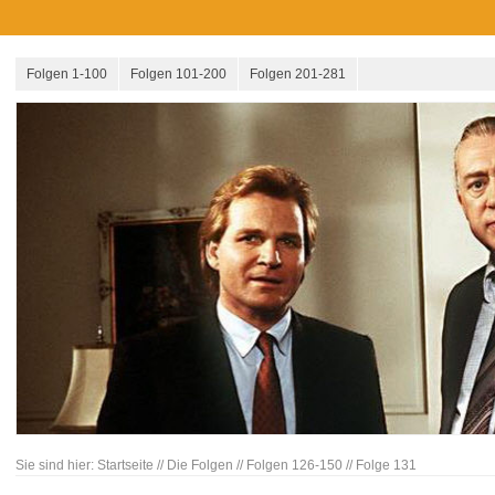
Folgen 1-100
Folgen 101-200
Folgen 201-281
Sie sind hier:
Startseite
//
Die Folgen
//
Folgen 126-150
//
Folge 131