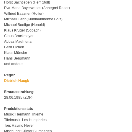
Horst Sachtleben (Herr Stoll)
Eva-Maria Bayerwaltes (Annegret Rotter)
Wilfried Baasner (Rotter)
Michael Gahr (Kriminaldirektor Golz)
Michael Boettge (Honold)
Klaus Krüger (Sobach)
Claus Brockmeyer
Abbas Maghfurian
Gerd Eichen
Klaus Münster
Hans Bergmann
und andere
Regie:
Dietrich Haugk
Erstausstrahlung:
28.06.1985 (ZDF)
Produktionsstab:
Musik: Hermann Thieme
Titelmusik: Les Humphries
Ton: Haymo Heyer
Mischung: Günter Blumhagen