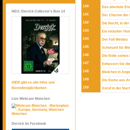
140
Das absolute En
NEU: Derrick Collector's Box 14
141
Der Charme der
142
Die Nacht, in de
143
Ein eiskalter Hu
144
Der Fall Weidau
145
Schonzeit für Mö
146
Die Rolle seines
147
Entlassen Sie di
148
Mädchen in Angs
149
Die Dame aus A
HIER gibt es alle Infos und
150
Bestellmöglichkeiten
Anruf in der Nac
Live Webcam München
München
Derrick im Facebook