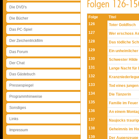
Die DVD's
Folge
Titel
Die Bücher
126
Toter Goldfisch
Das PC-Spiel
127
Wer erschoss A
Der Zeichentrickfilm
128
Das tödliche Sc
129
Ein unheimliche
Das Forum
130
Schwester Hilde
Der Chat
131
Lange Nacht für 
Das Gästebuch
132
Kranzniederlegu
133
Pressespiegel
Tod eines junge
134
Die Tänzerin
Programmhinweise
135
Familie im Feuer
Sonstiges
136
An einem Monta
Links
137
Naujocks trauri
138
Geheimnis im H
Impressum
139
Der Augenzeuge