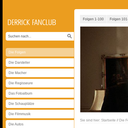
Folgen 1-100
Folgen 101
Die Folgen
Die Darsteller
Die Macher
Die Regisseure
Das Fotoalbum
Die Schauplätze
Die Filmmusik
Sie sind hier:
Startseite
//
Die F
Die Autos