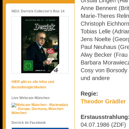
Ursula Lingen (Ha
Anne Bennent (Brit
NEU: Derrick Collector's Box 14
Marie-Theres Relin
Christoph Eichhor
Tobias Lelle (Adria
Jens Noelte (Geor
Paul Neuhaus (Gr
Alwy Becker (Frau 
Barbara Morawiec
Cosy von Borsody
und andere
HIER gibt es alle Infos und
Bestellmöglichkeiten
Regie:
Live Webcam München
Theodor Grädler
München
Erstausstrahlung
Derrick im Facebook
04.07.1986 (ZDF)