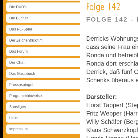
Die DVD's
Die Bücher
FOLGE 142 -
Das PC-Spiel
Derricks Wohnungs
Der Zeichentrickfilm
dass seine Frau ei
Das Forum
Ronda und betreib
Ronda dort erschl
Der Chat
Derrick, daß fünf 
Das Gästebuch
Schenks überaus e
Pressespiegel
Darsteller:
Programmhinweise
Horst Tappert (Ste
Sonstiges
Fritz Wepper (Harr
Links
Willy Schäfer (Ber
Klaus Schwarzkopf
Impressum