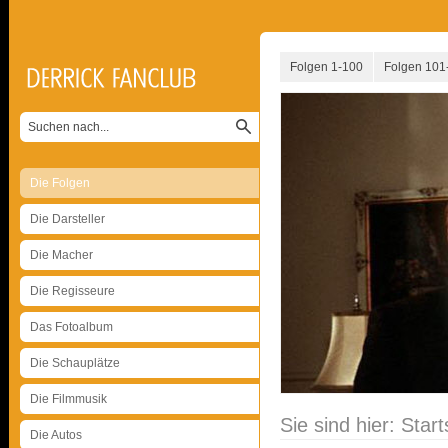
Folgen 1-100
Folgen 101
Die Folgen
Die Darsteller
Die Macher
Die Regisseure
Das Fotoalbum
Die Schauplätze
Die Filmmusik
Sie sind hier:
Start
Die Autos