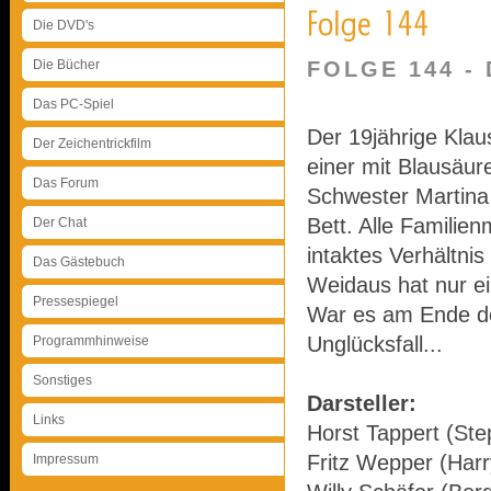
Die DVD's
Die Bücher
FOLGE 144 -
Das PC-Spiel
Der 19jährige Kla
Der Zeichentrickfilm
einer mit Blausäure
Das Forum
Schwester Martina
Bett. Alle Familien
Der Chat
intaktes Verhältni
Das Gästebuch
Weidaus hat nur ei
Pressespiegel
War es am Ende do
Unglücksfall...
Programmhinweise
Sonstiges
Darsteller:
Links
Horst Tappert (Ste
Fritz Wepper (Harr
Impressum