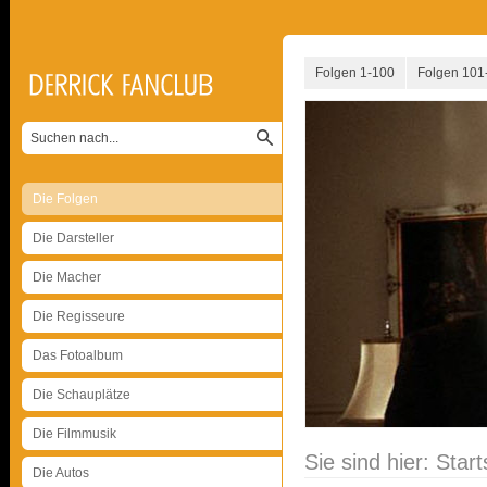
Folgen 1-100
Folgen 101
Die Folgen
Die Darsteller
Die Macher
Die Regisseure
Das Fotoalbum
Die Schauplätze
Die Filmmusik
Sie sind hier:
Start
Die Autos