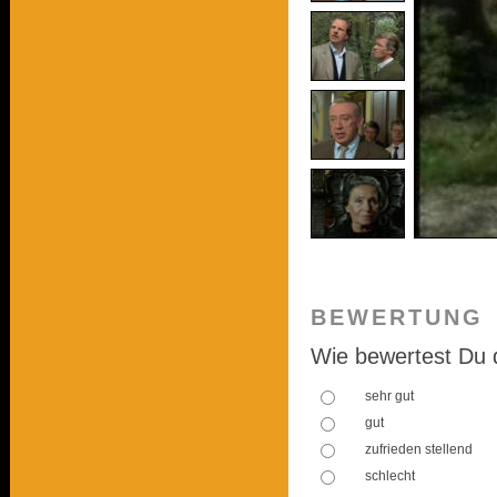
BEWERTUNG
Wie bewertest Du 
sehr gut
gut
zufrieden stellend
schlecht