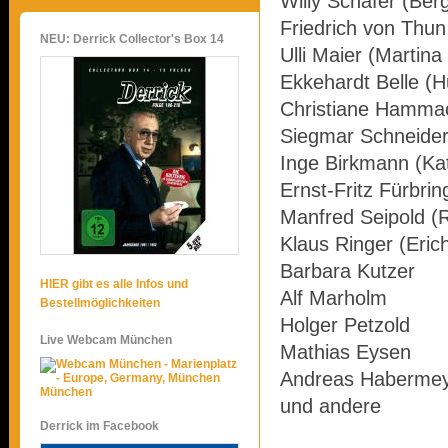
Willy Schäfer (Ber
Friedrich von Thu
NEU: Derrick Collector's Box 14
Ulli Maier (Martin
Ekkehardt Belle (
Christiane Hammac
Siegmar Schneider
Inge Birkmann (Ka
Ernst-Fritz Fürbri
Manfred Seipold (
Klaus Ringer (Erich
Barbara Kutzer
HIER gibt es alle Infos und
Alf Marholm
Bestellmöglichkeiten
Holger Petzold
Live Webcam München
Mathias Eysen
Andreas Haberme
München
und andere
Derrick im Facebook