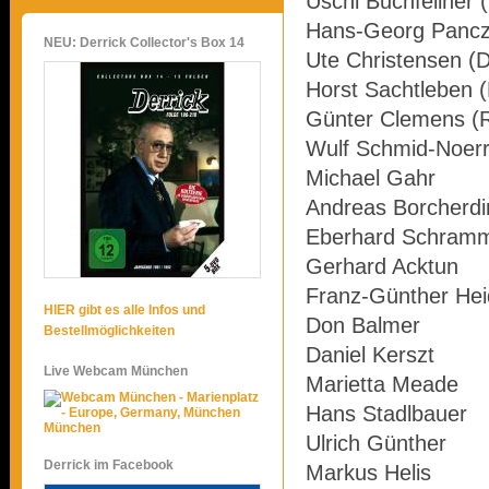
Uschi Buchfellner 
Hans-Georg Pancz
NEU: Derrick Collector's Box 14
Ute Christensen (
Horst Sachtleben (
Günter Clemens (R
Wulf Schmid-Noer
Michael Gahr
Andreas Borcherdi
Eberhard Schram
Gerhard Acktun
Franz-Günther Hei
HIER gibt es alle Infos und
Don Balmer
Bestellmöglichkeiten
Daniel Kerszt
Live Webcam München
Marietta Meade
Hans Stadlbauer
München
Ulrich Günther
Derrick im Facebook
Markus Helis