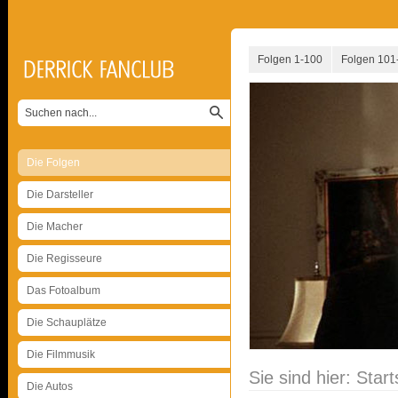
Folgen 1-100
Folgen 101
Die Folgen
Die Darsteller
Die Macher
Die Regisseure
Das Fotoalbum
Die Schauplätze
Die Filmmusik
Sie sind hier:
Start
Die Autos