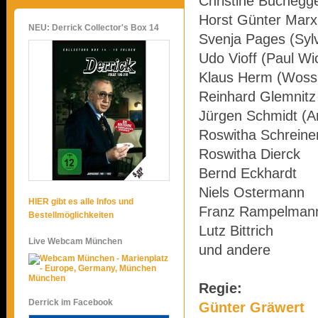
Christine Buchegge
Horst Günter Marx 
NEU: Derrick Collector's Box 14
Svenja Pages (Syl
Udo Vioff (Paul Wi
Klaus Herm (Wossn
Reinhard Glemnitz
Jürgen Schmidt (A
Roswitha Schreine
Roswitha Dierck
Bernd Eckhardt
Niels Ostermann
HIER gibt es alle Infos und
Franz Rampelman
Bestellmöglichkeiten
Lutz Bittrich
Live Webcam München
und andere
München
Regie:
Derrick im Facebook
Günter Gräwert