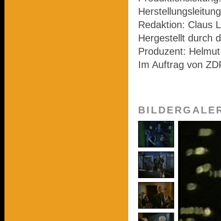
Herstellungsleitung
Redaktion: Claus L
Hergestellt durch 
Produzent: Helmu
Im Auftrag von Z
BILDERGALE