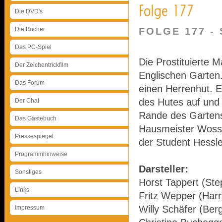
Die DVD's
Die Bücher
FOLGE 177 -
Das PC-Spiel
Die Prostituierte 
Der Zeichentrickfilm
Englischen Garten.
Das Forum
einen Herrenhut. 
des Hutes auf und
Der Chat
Rande des Gartens
Das Gästebuch
Hausmeister Wossni
Pressespiegel
der Student Hessler
Programmhinweise
Darsteller:
Sonstiges
Horst Tappert (Ste
Links
Fritz Wepper (Harr
Willy Schäfer (Ber
Impressum