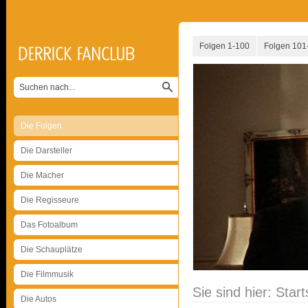
Folgen 1-100
Folgen 101
Die Folgen
Die Darsteller
Die Macher
Die Regisseure
Das Fotoalbum
Die Schauplätze
Die Filmmusik
Sie sind hier:
Start
Die Autos