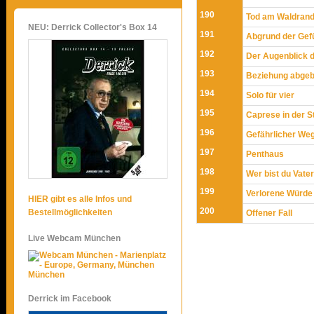
190
Tod am Waldran
NEU: Derrick Collector's Box 14
191
Abgrund der Gef
192
Der Augenblick 
193
Beziehung abge
194
Solo für vier
195
Caprese in der S
196
Gefährlicher Weg
197
Penthaus
198
Wer bist du Vate
199
Verlorene Würde
HIER gibt es alle Infos und
200
Bestellmöglichkeiten
Offener Fall
Live Webcam München
München
Derrick im Facebook