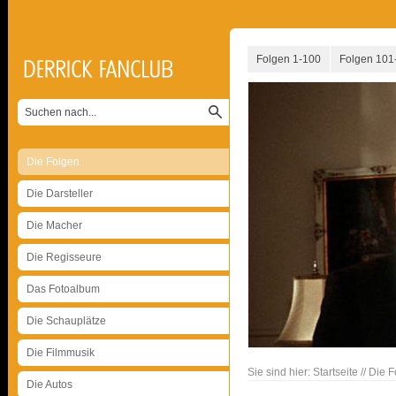
Folgen 1-100
Folgen 101
Die Folgen
Die Darsteller
Die Macher
Die Regisseure
Das Fotoalbum
Die Schauplätze
Die Filmmusik
Sie sind hier:
Startseite
//
Die F
Die Autos