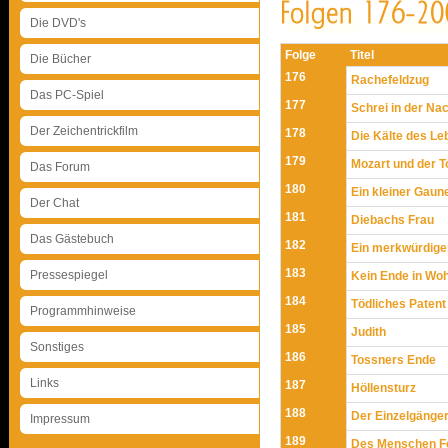
Die DVD's
Folge
Titel
Die Bücher
176
Rachefeldzug
Das PC-Spiel
177
Schrei in der Na
Der Zeichentrickfilm
178
Die Kälte des Le
179
Mozart und der T
Das Forum
180
Ein kleiner Gaun
Der Chat
181
Diebachs Frau
Das Gästebuch
182
Ein merkwürdige
183
Pressespiegel
Kein Ende in Woh
184
Tödliches Patent
Programmhinweise
185
Judith
Sonstiges
186
Tossners Ende
Links
187
Höllensturz
188
Der Einzelgänge
Impressum
189
Des Menschen F