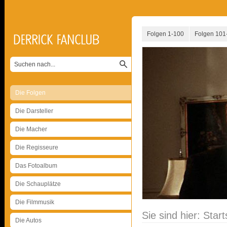
Folgen 1-100
Folgen 101
Die Folgen
Die Darsteller
Die Macher
Die Regisseure
Das Fotoalbum
Die Schauplätze
Die Filmmusik
Sie sind hier:
Start
Die Autos