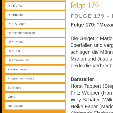
Die DVD's
Die Bücher
FOLGE 179 -
Folge 179: "Moza
Das PC-Spiel
Der Zeichentrickfilm
Die Geigerin Mari
Das Forum
überfallen und verg
schlagen die Män
Der Chat
Marion und Justus
Das Gästebuch
beide die Verbreche
Pressespiegel
Darsteller:
Programmhinweise
Horst Tappert (Ste
Sonstiges
Fritz Wepper (Harr
Links
Willy Schäfer (Will
Heike Faber (Mari
Impressum