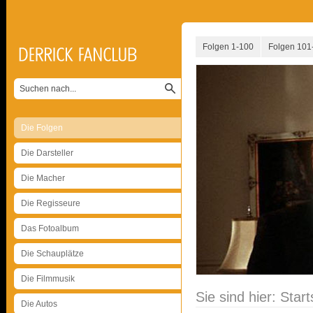
Folgen 1-100
Folgen 101
Die Folgen
Die Darsteller
Die Macher
Die Regisseure
Das Fotoalbum
Die Schauplätze
Die Filmmusik
Sie sind hier:
Start
Die Autos