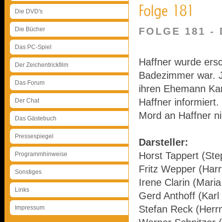
Die DVD's
Die Bücher
FOLGE 181 -
Das PC-Spiel
Haffner wurde ers
Der Zeichentrickfilm
Badezimmer war. Ja
Das Forum
ihren Ehemann Karl
Haffner informiert
Der Chat
Mord an Haffner ni
Das Gästebuch
Pressespiegel
Darsteller:
Horst Tappert (Ste
Programmhinweise
Fritz Wepper (Harr
Sonstiges
Irene Clarin (Mari
Links
Gerd Anthoff (Karl
Stefan Reck (Herr
Impressum