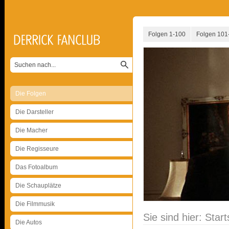
Folgen 1-100
Folgen 101
Die Folgen
Die Darsteller
Die Macher
Die Regisseure
Das Fotoalbum
Die Schauplätze
Die Filmmusik
Sie sind hier:
Start
Die Autos