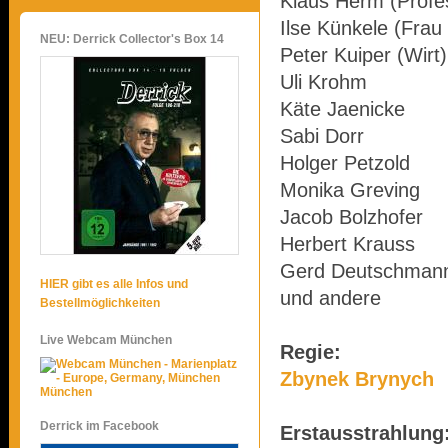
Klaus Herm (Profe
Ilse Künkele (Frau
NEU: Derrick Collector's Box 14
Peter Kuiper (Wirt)
Uli Krohm
Käte Jaenicke
Sabi Dorr
Holger Petzold
Monika Greving
Jacob Bolzhofer
Herbert Krauss
Gerd Deutschman
HIER gibt es alle Infos und
und andere
Bestellmöglichkeiten
Live Webcam München
Regie:
Zbynek Brynych
München
Derrick im Facebook
Erstausstrahlung