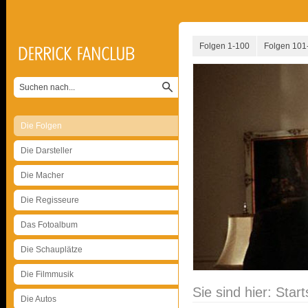
Folgen 1-100
Folgen 101
Die Folgen
Die Darsteller
Die Macher
Die Regisseure
Das Fotoalbum
Die Schauplätze
Die Filmmusik
Sie sind hier:
Start
Die Autos