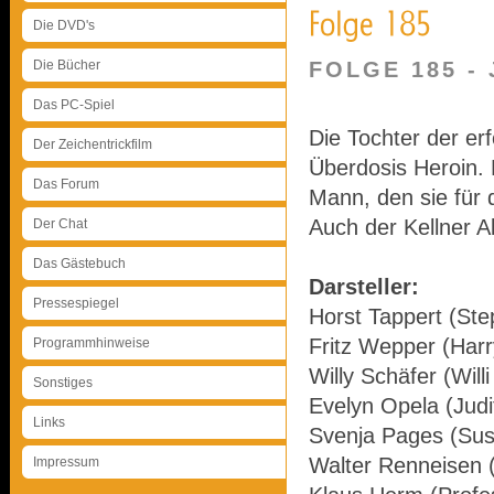
Die DVD's
Die Bücher
FOLGE 185 - 
Das PC-Spiel
Die Tochter der erf
Der Zeichentrickfilm
Überdosis Heroin. 
Das Forum
Mann, den sie für 
Auch der Kellner Al
Der Chat
Das Gästebuch
Darsteller:
Pressespiegel
Horst Tappert (Ste
Fritz Wepper (Harr
Programmhinweise
Willy Schäfer (Will
Sonstiges
Evelyn Opela (Judi
Links
Svenja Pages (Su
Walter Renneisen (
Impressum