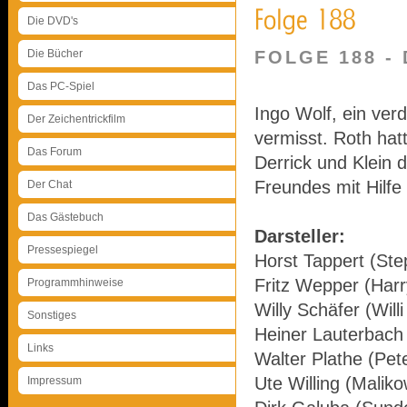
Die DVD's
Die Bücher
FOLGE 188 -
Das PC-Spiel
Ingo Wolf, ein verd
Der Zeichentrickfilm
vermisst. Roth hat
Das Forum
Derrick und Klein 
Freundes mit Hilf
Der Chat
Das Gästebuch
Darsteller:
Pressespiegel
Horst Tappert (Ste
Fritz Wepper (Harr
Programmhinweise
Willy Schäfer (Will
Sonstiges
Heiner Lauterbach 
Links
Walter Plathe (Pet
Ute Willing (Malik
Impressum