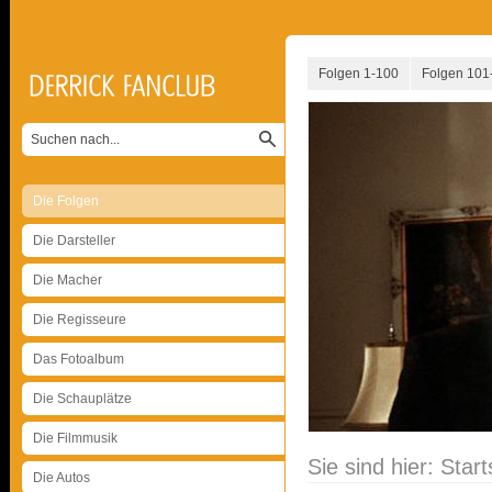
Folgen 1-100
Folgen 101
Die Folgen
Die Darsteller
Die Macher
Die Regisseure
Das Fotoalbum
Die Schauplätze
Die Filmmusik
Sie sind hier:
Start
Die Autos