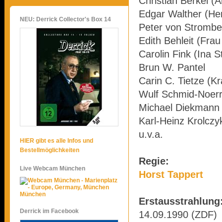
Christian Berkel (
Edgar Walther (He
NEU: Derrick Collector's Box 14
Peter von Strombe
Edith Behleit (Fra
Carolin Fink (Ina S
Brun W. Pantel
Carin C. Tietze (K
Wulf Schmid-Noerr
Michael Diekmann 
Karl-Heinz Krolczy
u.v.a.
HIER gibt es alle Infos und
Bestellmöglichkeiten
Regie:
Live Webcam München
Horst Tappert
München
Erstausstrahlung
Derrick im Facebook
14.09.1990 (ZDF)