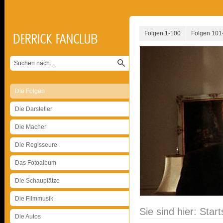
Folgen 1-100
Folgen 101
Die Folgen
Die Darsteller
Die Macher
Die Regisseure
Das Fotoalbum
Die Schauplätze
Die Filmmusik
Sie sind hier:
Start
Die Autos