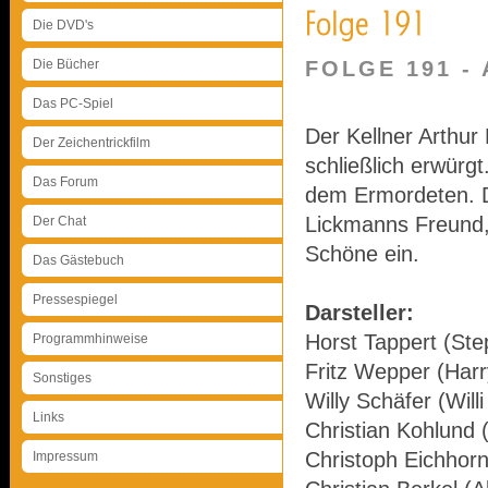
Die DVD's
Die Bücher
FOLGE 191 -
Das PC-Spiel
Der Kellner Arthur
Der Zeichentrickfilm
schließlich erwürg
Das Forum
dem Ermordeten. Da
Lickmanns Freund, 
Der Chat
Schöne ein.
Das Gästebuch
Pressespiegel
Darsteller:
Horst Tappert (Ste
Programmhinweise
Fritz Wepper (Harr
Sonstiges
Willy Schäfer (Will
Links
Christian Kohlund 
Christoph Eichhorn 
Impressum