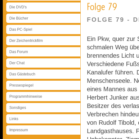
Die DVD's
Die Bücher
FOLGE 79 - 
Das PC-Spiel
Ein Pkw, quer zur S
Der Zeichentrickfilm
schmalen Weg über
Das Forum
brennendes Licht 
Verschiedene Fußs
Der Chat
Kanalufer führen. 
Das Gästebuch
Menschenseele. Noc
Pressespiegel
eines Mannes aus 
Herbert Junker aus
Programmhinweise
Besitzer des verla
Sonstiges
Verbrechen hindeu
Links
von Rudolf Tibold,
Landgasthauses. F
Impressum