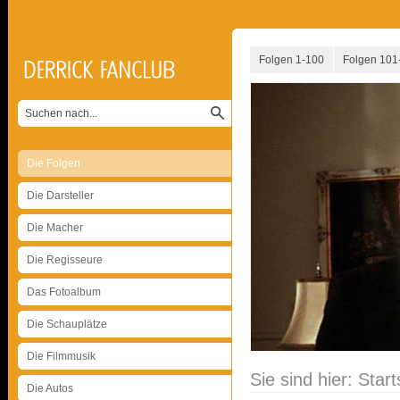
Folgen 1-100
Folgen 101
Die Folgen
Die Darsteller
Die Macher
Die Regisseure
Das Fotoalbum
Die Schauplätze
Die Filmmusik
Sie sind hier:
Start
Die Autos