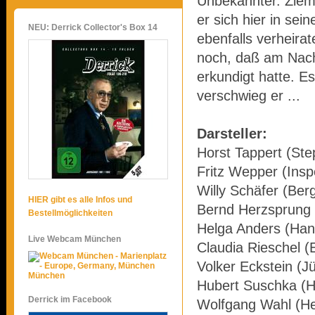
Unbekannter. Zieml
er sich hier in se
NEU: Derrick Collector's Box 14
ebenfalls verheirat
noch, daß am Nach
erkundigt hatte. 
verschwieg er ...
Darsteller:
Horst Tappert (Ste
Fritz Wepper (Insp
Willy Schäfer (Ber
HIER gibt es alle Infos und
Bernd Herzsprung 
Bestellmöglichkeiten
Helga Anders (Han
Live Webcam München
Claudia Rieschel (
Volker Eckstein (J
München
Hubert Suschka (H
Derrick im Facebook
Wolfgang Wahl (Her