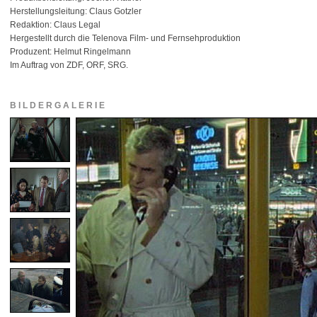
Herstellungsleitung: Claus Gotzler
Redaktion: Claus Legal
Hergestellt durch die Telenova Film- und Fernsehproduktion
Produzent: Helmut Ringelmann
Im Auftrag von ZDF, ORF, SRG.
BILDERGALERIE