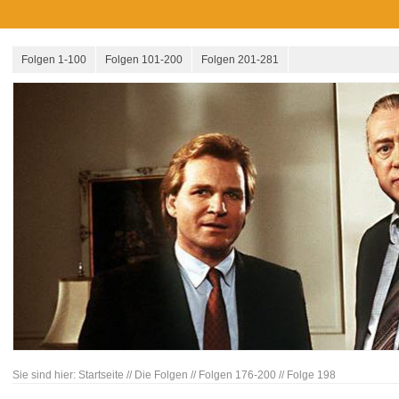
Folgen 1-100
Folgen 101-200
Folgen 201-281
Sie sind hier:
Startseite
//
Die Folgen
//
Folgen 176-200
//
Folge 198