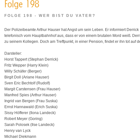
FOLGE 198 - WER BIST DU VATER?
Der Polizeibeamte Arthur Hauser hat Angst um sein Leben. Er informiert Derrick
telefonisch vom Hauptbahnhof aus, dass er von einem brutalen Mord weiß. Derric
zu seinem Kollegen. Doch am Treffpunkt, in einer Pension, findet er ihn tot auf d
Darsteller:
Horst Tappert (Stephan Derrick)
Fritz Wepper (Harry Klein)
Willy Schäfer (Berger)
Birgit Doll (Ariane Hauser)
Sven Eric Bechtolf (Rudolf)
Margit Carstensen (Frau Hauser)
Manfred Spies (Arthur Hauser)
Ingrid van Bergen (Frau Suska)
Ernst Hannawald (Erich Suska)
Sissy Höfferer (Ilona Landeck)
Robert Meyer (Goring)
Sarah Polosek (Ilse Landeck)
Henry van Lyck
Michael Diekmann