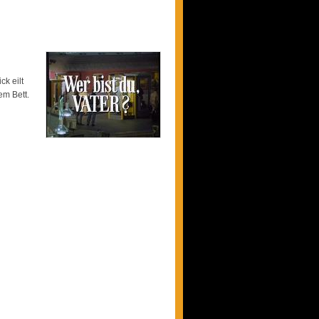
k eilt
em Bett.