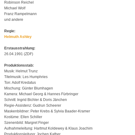
Robinson Reichel
Michael Wolf
Franz Rampelmann
und andere
Regie:
Helmuth Ashley
Erstausstrahlung:
26.04.1991 (ZDF)
Produktionsstab:
Musik: Helmut Trunz
Titelmusik: Les Humphries
Ton: Adolf Kredatus
Mischung: Günter Blumhagen
Kamera: Michael Georg & Hannes Fürbringer
Schnitt: Ingrid Bichler & Doris Jänchen
Regie-Assistenz: Gudrun Scheerer
Maskenbildner: Peter Krebs & Sylvia Baader-Kramer
Kostüme: Ellen Schiller
Szenenbild: Margret Finger
Aufnahmeleitung: Hartmut Koldewey & Klaus Joachim
Produktionsleitung: Jochen Kather