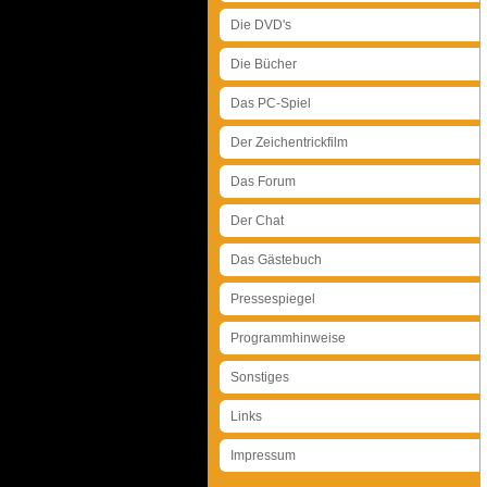
Die DVD's
Die Bücher
Das PC-Spiel
Der Zeichentrickfilm
Das Forum
Der Chat
Das Gästebuch
Pressespiegel
Programmhinweise
Sonstiges
Links
Impressum